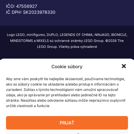
IČO: 47556927
IČ DPH: SK2023978330
Logo LEGO, minifigures, DUPLO, LEGENDS OF CHIMA, NINJAGO, BIONICLE,
MINDSTORMS a MIXELS sú ochranné známky LEGO Group. ©2026 The
LEGO Group. Všetky práva vyhradené
Cookie súbory
Aby sme vám poskytli tie najlepšie skúsenosti, používame technológie,
ako sú súbory cookie na ukladanie a/alebo prístup k informáciám o
zariadení. Súhlas s týmito technológiami nám umožní spracovávať
údaje, ako je správanie pri prehliadaní alebo jedinečné ID na tejto
stránke. Nesúhlas alebo odvolanie súhlasu môže nepriaznivo ovplyvniť
určité vlastnosti a funkcie.
PRIJAŤ