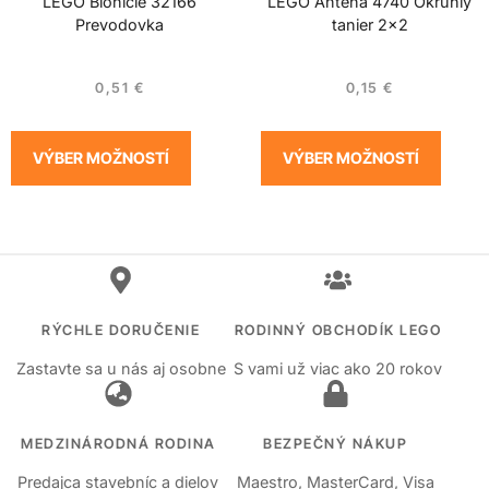
LEGO Bionicle 32166
LEGO Anténa 4740 Okrúhly
Prevodovka
tanier 2×2
0,51
€
0,15
€
VÝBER MOŽNOSTÍ
VÝBER MOŽNOSTÍ
RÝCHLE DORUČENIE
RODINNÝ OBCHODÍK LEGO
Zastavte sa u nás aj osobne
S vami už viac ako 20 rokov
MEDZINÁRODNÁ RODINA
BEZPEČNÝ NÁKUP
Predajca stavebníc a dielov
Maestro, MasterCard, Visa