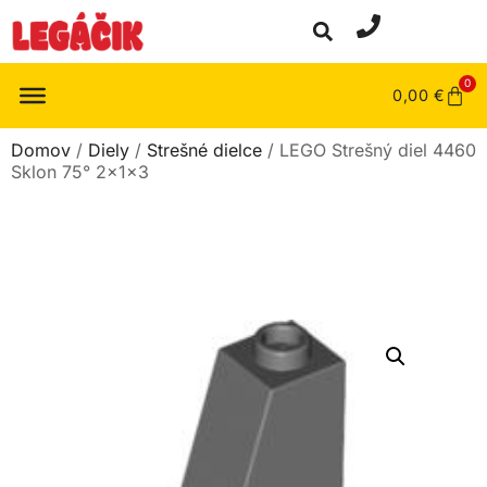
0
0,00
€
Domov
/
Diely
/
Strešné dielce
/ LEGO Strešný diel 4460
Sklon 75° 2x1x3