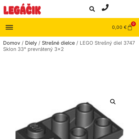
0
0,00
€
Domov
/
Diely
/
Strešné dielce
/ LEGO Strešný diel 3747
Sklon 33° prevrátený 3×2