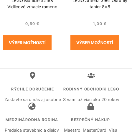
LEGO Bionicle 32168
LEGO Anténa 3961 Okrúhly
Vidlicové vrhacie rameno
tanier 8×8
0,50
€
1,00
€
VÝBER MOŽNOSTÍ
VÝBER MOŽNOSTÍ
RÝCHLE DORUČENIE
RODINNÝ OBCHODÍK LEGO
Zastavte sa u nás aj osobne
S vami už viac ako 20 rokov
MEDZINÁRODNÁ RODINA
BEZPEČNÝ NÁKUP
Predajca stavebníc a dielov
Maestro, MasterCard, Visa