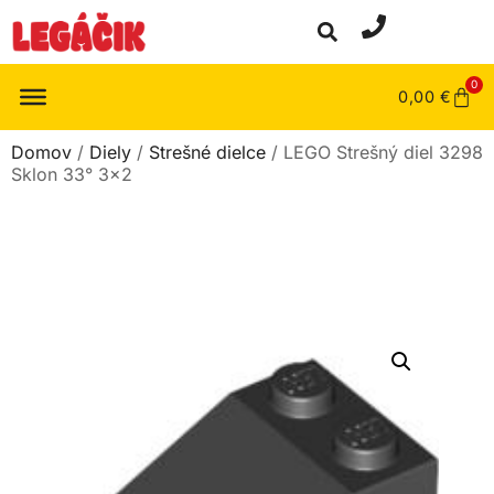
0
0,00
€
Domov
/
Diely
/
Strešné dielce
/ LEGO Strešný diel 3298
Sklon 33° 3×2