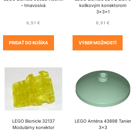
– tmavosivá
kolíkovým konektorom
3x3x1
0,51
€
0,51
€
PRIDAŤ DO KOŠÍKA
VÝBER MOŽNOSTÍ
LEGO Bionicle 32137
LEGO Anténa 43898 Tanier
Modulárny konektor
3×3