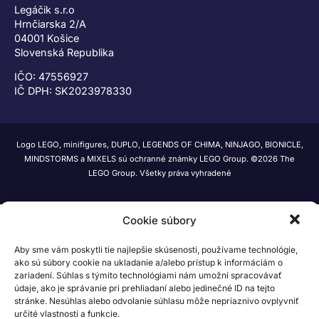
Legáčik s.r.o
Hrnčiarska 2/A
04001 Košice
Slovenská Republika
IČO: 47556927
IČ DPH: SK2023978330
Logo LEGO, minifigures, DUPLO, LEGENDS OF CHIMA, NINJAGO, BIONICLE,
MINDSTORMS a MIXELS sú ochranné známky LEGO Group. ©2026 The
LEGO Group. Všetky práva vyhradené
Cookie súbory
Aby sme vám poskytli tie najlepšie skúsenosti, používame technológie,
ako sú súbory cookie na ukladanie a/alebo prístup k informáciám o
zariadení. Súhlas s týmito technológiami nám umožní spracovávať
údaje, ako je správanie pri prehliadaní alebo jedinečné ID na tejto
stránke. Nesúhlas alebo odvolanie súhlasu môže nepriaznivo ovplyvniť
určité vlastnosti a funkcie.