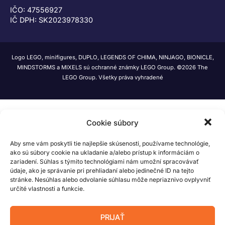
IČO: 47556927
IČ DPH: SK2023978330
Logo LEGO, minifigures, DUPLO, LEGENDS OF CHIMA, NINJAGO, BIONICLE,
MINDSTORMS a MIXELS sú ochranné známky LEGO Group. ©2026 The
LEGO Group. Všetky práva vyhradené
Cookie súbory
Aby sme vám poskytli tie najlepšie skúsenosti, používame technológie,
ako sú súbory cookie na ukladanie a/alebo prístup k informáciám o
zariadení. Súhlas s týmito technológiami nám umožní spracovávať
údaje, ako je správanie pri prehliadaní alebo jedinečné ID na tejto
stránke. Nesúhlas alebo odvolanie súhlasu môže nepriaznivo ovplyvniť
určité vlastnosti a funkcie.
PRIJAŤ