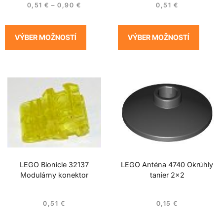
0,51
€
–
0,90
€
0,51
€
VÝBER MOŽNOSTÍ
VÝBER MOŽNOSTÍ
LEGO Bionicle 32137
LEGO Anténa 4740 Okrúhly
Modulárny konektor
tanier 2×2
0,51
€
0,15
€