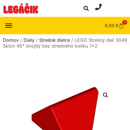
0
0,00
€
Domov
/
Diely
/
Strešné dielce
/ LEGO Strešný diel 3049
Sklon 45° dvojitý bez stredného kolíku 1×2