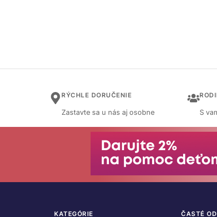
RÝCHLE DORUČENIE
ROD
Zastavte sa u nás aj osobne
S vam
KATEGÓRIE
ČASTÉ O