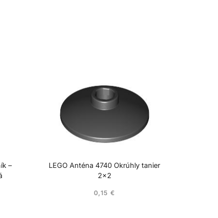
ík –
LEGO Anténa 4740 Okrúhly tanier
á
2×2
0,15
€