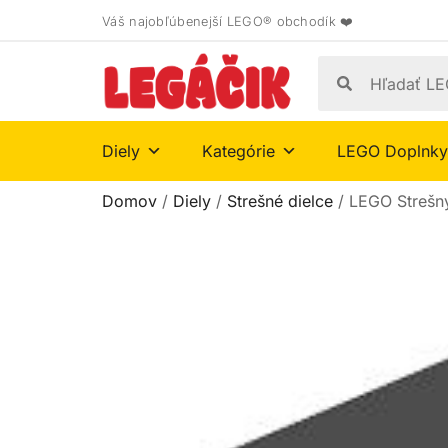
Váš najobľúbenejší LEGO® obchodík ❤️
Diely
Kategórie
LEGO Doplnky
Domov
/
Diely
/
Strešné dielce
/ LEGO Strešný