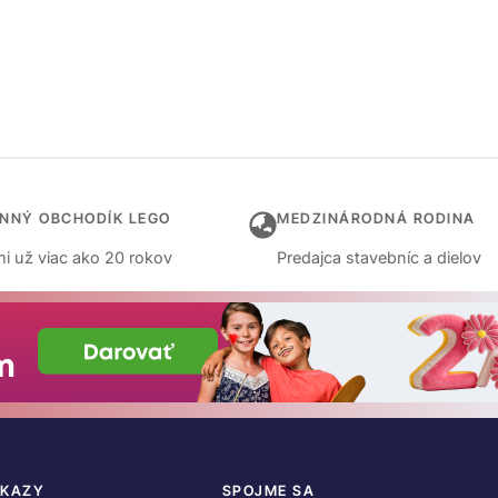
INNÝ OBCHODÍK LEGO
MEDZINÁRODNÁ RODINA
i už viac ako 20 rokov
Predajca stavebníc a dielov
DKAZY
SPOJME SA