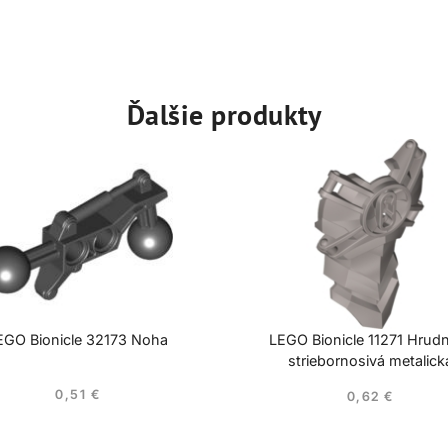
Ďalšie produkty
EGO Bionicle 32173 Noha
LEGO Bionicle 11271 Hrudn
striebornosivá metalick
0,51
€
0,62
€