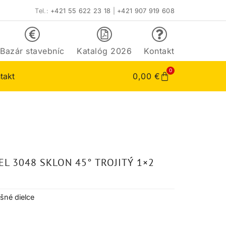
Tel.:
+421 55 622 23 18
|
+421 907 919 608
Bazár stavebníc
Katalóg 2026
Kontakt
0
takt
0,00
€
EL 3048 SKLON 45° TROJITÝ 1×2
ešné dielce