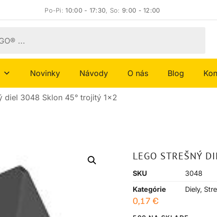
Po-Pi:
10:00 - 17:30
, So:
9:00 - 12:00
Novinky
Návody
O nás
Blog
Kon
 diel 3048 Sklon 45° trojitý 1×2
LEGO STREŠNÝ DI
SKU
3048
Kategórie
Diely
,
Str
0,17
€