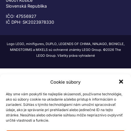
04001 Košice
Slovenská Republika
IČO: 47556927
IČ DPH: SK2023978330
Logo LEGO, minifigures, DUPLO, LEGENDS OF CHIMA, NINJAGO, BIONICLE,
MINDSTORMS a MIXELS sú ochranné známky LEGO Group. ©2026 The
LEGO Group. Všetky práva vyhradené
Cookie súbory
Aby sme vám poskytli tie najlepšie skúsenosti, používame technológie,
ako sú súbory cookie na ukladanie a/alebo prístup k informáciám o
zariadení. Súhlas s týmito technológiami nám umožní spracovávať
údaje, ako je správanie pri prehliadaní alebo jedinečné ID na tejto
stránke. Nesúhlas alebo odvolanie súhlasu môže nepriaznivo ovplyvniť
určité vlastnosti a funkcie.