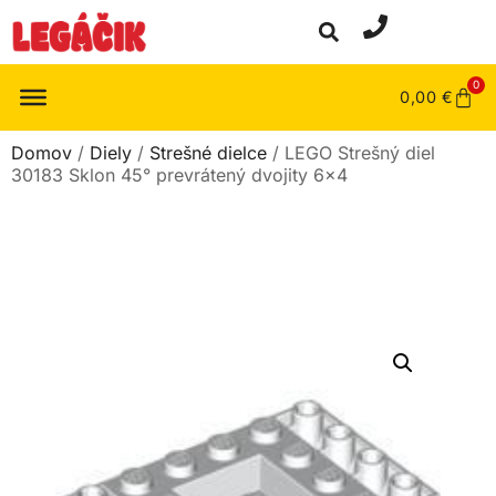
0
0,00
€
Domov
/
Diely
/
Strešné dielce
/ LEGO Strešný diel
30183 Sklon 45° prevrátený dvojity 6×4