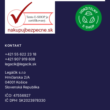
KONTAKT
+421 55 622 23 18
+421 907 919 608
legacik@legacik.sk
Legáčik s.r.o
Hrnčiarska 2/A
04001 Košice
Slovenská Republika
IČO: 47556927
IČ DPH: SK2023978330