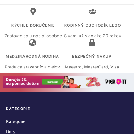
RÝCHLE DORUČENIE
RODINNÝ OBCHODÍK LEGO
Zastavte sa u nás aj osobne
S vami už viac ako 20 rokov
MEDZINÁRODNÁ RODINA
BEZPEČNÝ NÁKUP
Predajca stavebníc a dielov
Maestro, MasterCard, Visa
KATEGÓRIE
Kategórie
Diely