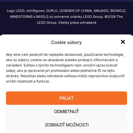
Logo LEGO, minifigures, DUPLO, LEGENDS OF CHIMA, NINJAGO, BIONICLE,
MINDSTORMS a MIXELS sú ochranné známky LEGO Group. ©2026 The
LEGO Group. Všetky práva vyhradené
Cookie súbory
Aby sme vám poskytli tie najlepšie skúsenosti, používame technológie,
ako sú súbory cookie na ukladanie a/alebo prístup k informáciám o
zariadení. Súhlas s týmito technológiami nám umožní spracovávať
údaje, ako je správanie pri prehliadaní alebo jedinečné ID na tejto
stránke. Nesúhlas alebo odvolanie súhlasu môže nepriaznivo ovplyvniť
určité vlastnosti a funkcie.
PRIJAŤ
ODMIETNUŤ
ZOBRAZIŤ MOŽNOSTI