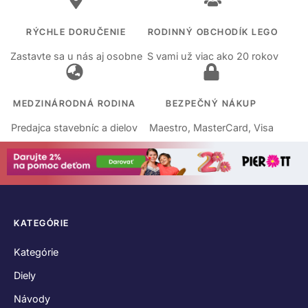
RÝCHLE DORUČENIE
RODINNÝ OBCHODÍK LEGO
Zastavte sa u nás aj osobne
S vami už viac ako 20 rokov
MEDZINÁRODNÁ RODINA
BEZPEČNÝ NÁKUP
Predajca stavebníc a dielov
Maestro, MasterCard, Visa
KATEGÓRIE
Kategórie
Diely
Návody