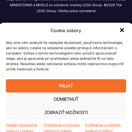
MINDSTORMS a MIXELS sú ochranné známky LEGO Group. ©2026 The
LEGO Group. Všetky práva vyhradené
Cookie súbory
Aby sme vám poskytli tie najlepšie skúsenosti, používame technológie,
ako sú súbory cookie na ukladanie a/alebo prístup k informáciám o
zariadení. Súhlas s týmito technológiami nám umožní spracovávať
údaje, ako je správanie pri prehliadaní alebo jedinečné ID na tejto
stránke. Nesúhlas alebo odvolanie súhlasu môže nepriaznivo ovplyvniť
určité vlastnosti a funkcie.
PRIJAŤ
ODMIETNUŤ
ZOBRAZIŤ MOŽNOSTI
Zásady používania
Vyhlásenie o ochrane
Vyhlásenie o ochrane
súborov cookies
osobných údajov
osobných údajov