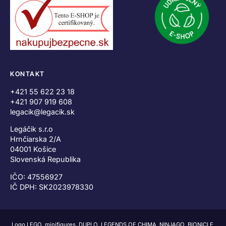
KONTAKT
+421 55 622 23 18
+421 907 919 608
legacik@legacik.sk
Legáčik s.r.o
Hrnčiarska 2/A
04001 Košice
Slovenská Republika
IČO: 47556927
IČ DPH: SK2023978330
Logo LEGO, minifigures, DUPLO, LEGENDS OF CHIMA, NINJAGO, BIONICLE,