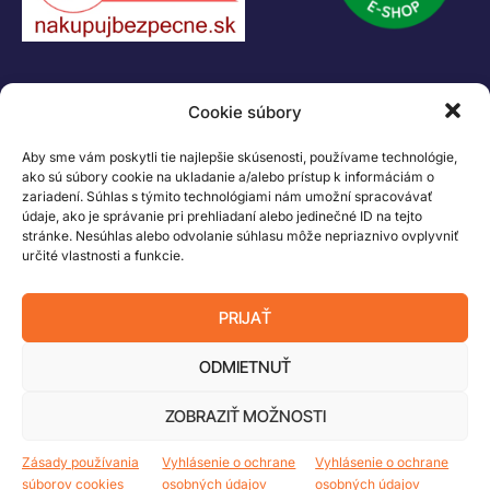
KONTAKT
Cookie súbory
+421 55 622 23 18
+421 907 919 608
Aby sme vám poskytli tie najlepšie skúsenosti, používame technológie,
legacik@legacik.sk
ako sú súbory cookie na ukladanie a/alebo prístup k informáciám o
zariadení. Súhlas s týmito technológiami nám umožní spracovávať
Legáčik s.r.o
údaje, ako je správanie pri prehliadaní alebo jedinečné ID na tejto
Hrnčiarska 2/A
stránke. Nesúhlas alebo odvolanie súhlasu môže nepriaznivo ovplyvniť
určité vlastnosti a funkcie.
04001 Košice
Slovenská Republika
PRIJAŤ
IČO: 47556927
IČ DPH: SK2023978330
ODMIETNUŤ
ZOBRAZIŤ MOŽNOSTI
Logo LEGO, minifigures, DUPLO, LEGENDS OF CHIMA, NINJAGO, BIONICLE,
MINDSTORMS a MIXELS sú ochranné známky LEGO Group. ©2026 The
Zásady používania
Vyhlásenie o ochrane
Vyhlásenie o ochrane
LEGO Group. Všetky práva vyhradené
súborov cookies
osobných údajov
osobných údajov