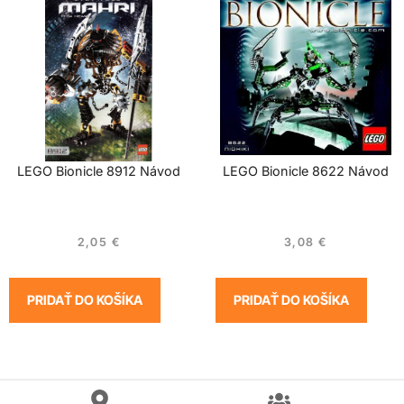
LEGO Bionicle 8912 Návod
LEGO Bionicle 8622 Návod
2,05
€
3,08
€
PRIDAŤ DO KOŠÍKA
PRIDAŤ DO KOŠÍKA