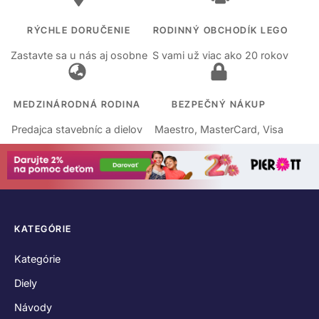
RÝCHLE DORUČENIE
RODINNÝ OBCHODÍK LEGO
Zastavte sa u nás aj osobne
S vami už viac ako 20 rokov
MEDZINÁRODNÁ RODINA
BEZPEČNÝ NÁKUP
Predajca stavebníc a dielov
Maestro, MasterCard, Visa
KATEGÓRIE
Kategórie
Diely
Návody