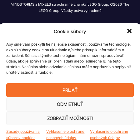
MINDSTORMS a MIXELS sú ochranné známky LEGO Group. ©2026 The
LEGO Group. Všetky práva vyhradené
Cookie súbory
Aby sme vám poskytli tie najlepšie skúsenosti, používame technológie,
ako sú súbory cookie na ukladanie a/alebo prístup k informáciám o
zariadení. Súhlas s týmito technológiami nám umožní spracovávať
údaje, ako je správanie pri prehliadaní alebo jedinečné ID na tejto
stránke. Nesúhlas alebo odvolanie súhlasu môže nepriaznivo ovplyvniť
určité vlastnosti a funkcie.
PRIJAŤ
ODMIETNUŤ
ZOBRAZIŤ MOŽNOSTI
Zásady používania
Vyhlásenie o ochrane
Vyhlásenie o ochrane
súborov cookies
osobných údajov
osobných údajov