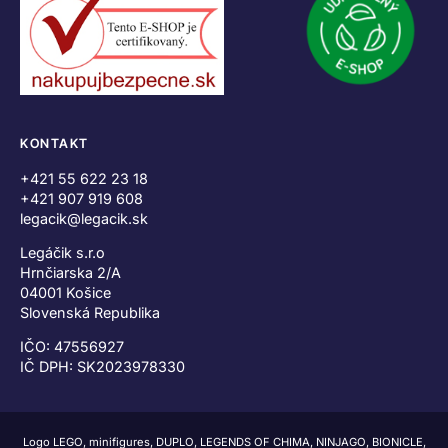
KONTAKT
+421 55 622 23 18
+421 907 919 608
legacik@legacik.sk
Legáčik s.r.o
Hrnčiarska 2/A
04001 Košice
Slovenská Republika
IČO: 47556927
IČ DPH: SK2023978330
Logo LEGO, minifigures, DUPLO, LEGENDS OF CHIMA, NINJAGO, BIONICLE,