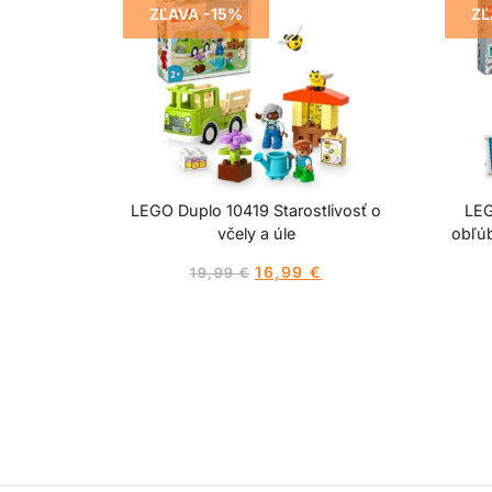
ZĽAVA -15%
ZĽ
LEGO Duplo 10419 Starostlivosť o
LEG
včely a úle
obľú
16,99
€
19,99
€