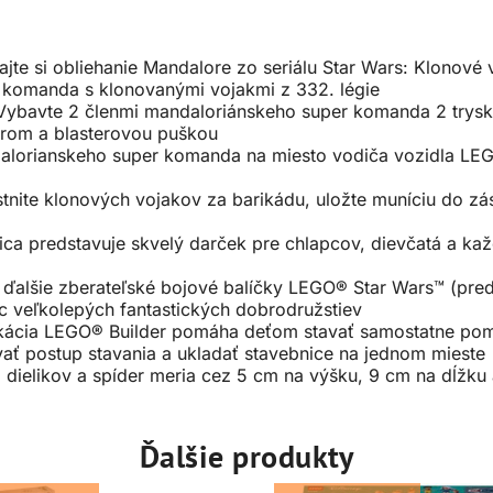
si obliehanie Mandalore zo seriálu Star Wars: Klonové v
 komanda s klonovanými vojakmi z 332. légie
avte 2 členmi mandaloriánskeho super komanda 2 tryskov
erom a blasterovou puškou
alorianskeho super komanda na miesto vodiča vozidla LE
e klonových vojakov za barikádu, uložte muníciu do záso
 predstavuje skvelý darček pre chlapcov, dievčatá a každ
ďalšie zberateľské bojové balíčky LEGO® Star Wars™ (predá
ac veľkolepých fantastických dobrodružstiev
cia LEGO® Builder pomáha deťom stavať samostatne pomo
vať postup stavania a ukladať stavebnice na jednom mieste
dielikov a spíder meria cez 5 cm na výšku, 9 cm na dĺžku 
Ďalšie produkty