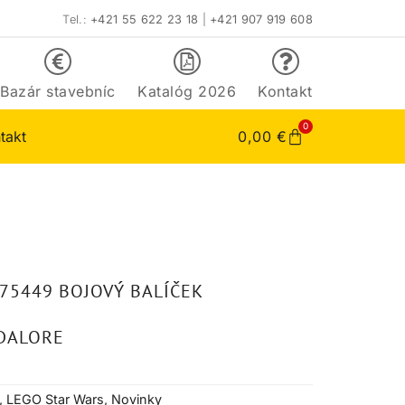
Tel.:
+421 55 622 23 18
|
+421 907 919 608
Bazár stavebníc
Katalóg 2026
Kontakt
0
takt
0,00
€
75449 BOJOVÝ BALÍČEK
DALORE
,
LEGO Star Wars
,
Novinky