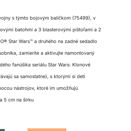
ojny s týmto bojovým balíčkom (75499), v
ými batohmi a 3 blasterovými pištoľami a 2
GO® Star Wars™ a druhého na zadné sedadlo
bníka, zamierite a aktivujte namontovaný
ého fanúšika seriálu Star Wars: Klonové
vajú sa samostatne), s ktorými si deti
cou nástrojov, ktoré im umožňujú
a 5 cm na šírku