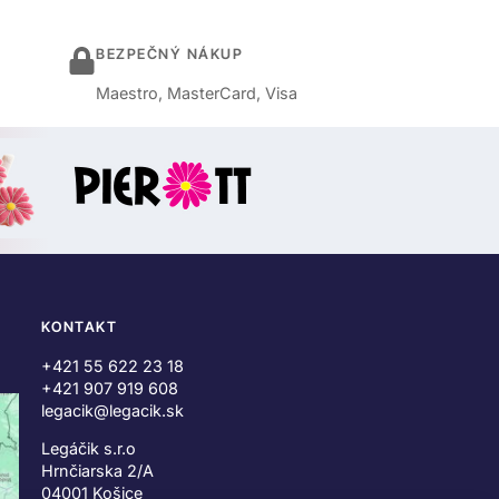
BEZPEČNÝ NÁKUP
Maestro, MasterCard, Visa
KONTAKT
+421 55 622 23 18
+421 907 919 608
legacik@legacik.sk
Legáčik s.r.o
Hrnčiarska 2/A
04001 Košice