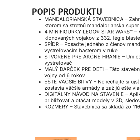
POPIS PRODUKTU
MANDALORIANSKÁ STAVEBNICA – Zahrajte 
ktorom sa stretnú mandalorianska super
4 MINIFIGURKY LEGO® STAR WARS™ – Vyb
klonovaných vojakov z 332. légie blast
SPÍDR – Posaďte jedného z členov mand
vystreľovacím basterom v ruke
STVORENÉ PRE AKČNÉ HRANIE – Umiestnit
vystreľovač
MALÝ DARČEK PRE DETI – Táto stavebnica
vojny od 6 rokov
EŠTE VÄČŠIE BITVY – Nenechajte si ujsť 
zostavia väčšie armády a zažijú ešte vi
DIGITÁLNY NÁVOD NA STAVENIE – Apliká
približovať a otáčať modely v 3D, sledo
ROZMERY – Stavebnica sa skladá zo 116 