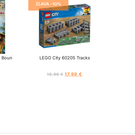
ZĽAVA -10%
s Boun
LEGO City 60205 Tracks
17,99
€
19,99
€