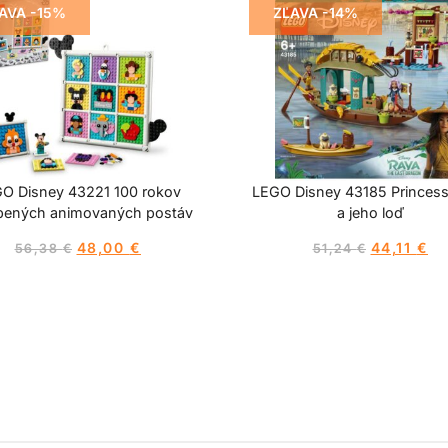
AVA -15%
ZĽAVA -14%
O Disney 43221 100 rokov
LEGO Disney 43185 Princes
bených animovaných postáv
a jeho loď
48,00
€
44,11
€
56,38
€
51,24
€