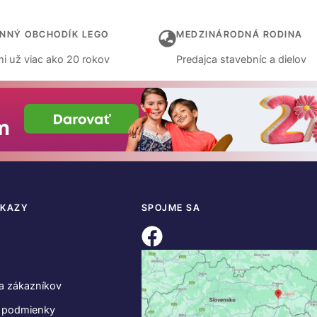
INNÝ OBCHODÍK LEGO
MEDZINÁRODNÁ RODINA
i už viac ako 20 rokov
Predajca stavebníc a dielov
DKAZY
SPOJME SA
a zákazníkov
 podmienky