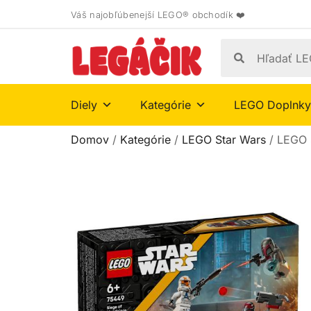
Váš najobľúbenejší LEGO® obchodík ❤️
Diely
Kategórie
LEGO Doplnky
Domov
/
Kategórie
/
LEGO Star Wars
/ LEGO 