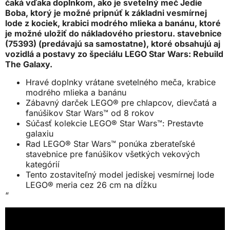
čaká vďaka doplnkom, ako je svetelný meč Jedie
Boba, ktorý je možné pripnúť k základni vesmírnej
lode z kociek, krabici modrého mlieka a banánu, ktoré
je možné uložiť do nákladového priestoru. stavebnice
(75393) (predávajú sa samostatne), ktoré obsahujú aj
vozidlá a postavy zo špeciálu LEGO Star Wars: Rebuild
The Galaxy.
Hravé doplnky vrátane svetelného meča, krabice
modrého mlieka a banánu
Zábavný darček LEGO® pre chlapcov, dievčatá a
fanúšikov Star Wars™ od 8 rokov
Súčasť kolekcie LEGO® Star Wars™: Prestavte
galaxiu
Rad LEGO® Star Wars™ ponúka zberateľské
stavebnice pre fanúšikov všetkých vekových
kategórií
Tento zostaviteľný model jediskej vesmírnej lode
LEGO® meria cez 26 cm na dĺžku
“