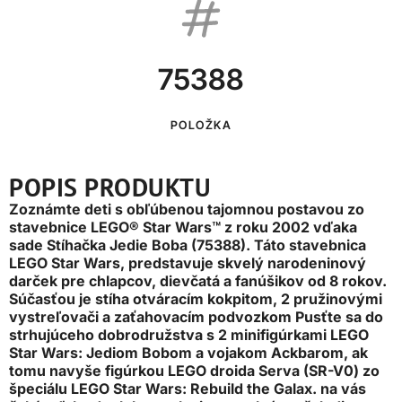
75388
POLOŽKA
POPIS PRODUKTU
Zoznámte deti s obľúbenou tajomnou postavou zo
stavebnice LEGO® Star Wars™ z roku 2002 vďaka
sade Stíhačka Jedie Boba (75388). Táto stavebnica
LEGO Star Wars, predstavuje skvelý narodeninový
darček pre chlapcov, dievčatá a fanúšikov od 8 rokov.
Súčasťou je stíha otváracím kokpitom, 2 pružinovými
vystreľovači a zaťahovacím podvozkom Pusťte sa do
strhujúceho dobrodružstva s 2 minifigúrkami LEGO
Star Wars: Jediom Bobom a vojakom Ackbarom, ak
tomu navyše figúrkou LEGO droida Serva (SR-V0) zo
špeciálu LEGO Star Wars: Rebuild the Galax. na vás