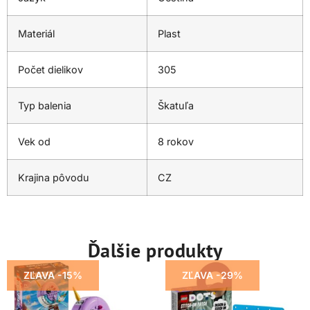
Materiál
Plast
Počet dielikov
305
Typ balenia
Škatuľa
Vek od
8 rokov
Krajina pôvodu
CZ
Ďalšie produkty
ZĽAVA -15%
ZĽAVA -29%