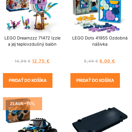
LEGO Dreamzzz 71472 Izzie
LEGO Dots 41955 Ozdobná
a jej teplovzdušný balón
nášivka
12,75
€
6,00
€
14,99
€
8,49
€
PRIDAŤ DO KOŠÍKA
PRIDAŤ DO KOŠÍKA
ZĽAVA -15%