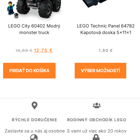
LEGO City 60402 Modrý
LEGO Technic Panel 64782
monster truck
Kapotová doska 5x11x1
12,75
€
14,99
€
1,80
€
PRIDAŤ DO KOŠÍKA
VÝBER MOŽNOSTÍ
RÝCHLE DORUČENIE
RODINNÝ OBCHODÍK LEGO
Zastavte sa u nás aj osobne
S vami už viac ako 20 rokov