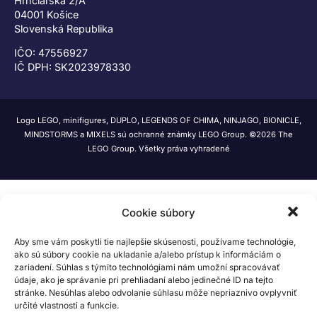
Hrnčiarska 2/A
04001 Košice
Slovenská Republika
IČO: 47556927
IČ DPH: SK2023978330
Logo LEGO, minifigures, DUPLO, LEGENDS OF CHIMA, NINJAGO, BIONICLE,
MINDSTORMS a MIXELS sú ochranné známky LEGO Group. ©2026 The
LEGO Group. Všetky práva vyhradené
Cookie súbory
Aby sme vám poskytli tie najlepšie skúsenosti, používame technológie,
ako sú súbory cookie na ukladanie a/alebo prístup k informáciám o
zariadení. Súhlas s týmito technológiami nám umožní spracovávať
údaje, ako je správanie pri prehliadaní alebo jedinečné ID na tejto
stránke. Nesúhlas alebo odvolanie súhlasu môže nepriaznivo ovplyvniť
určité vlastnosti a funkcie.