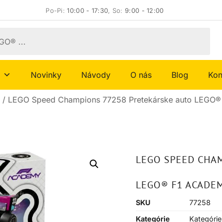
Po-Pi:
10:00 - 17:30
, So:
9:00 - 12:00
Novinky
Návody
O nás
Blog
Kon
/ LEGO Speed Champions 77258 Pretekárske auto LEGO
LEGO SPEED CHA
LEGO® F1 ACADE
SKU
77258
Kategórie
Kategórie