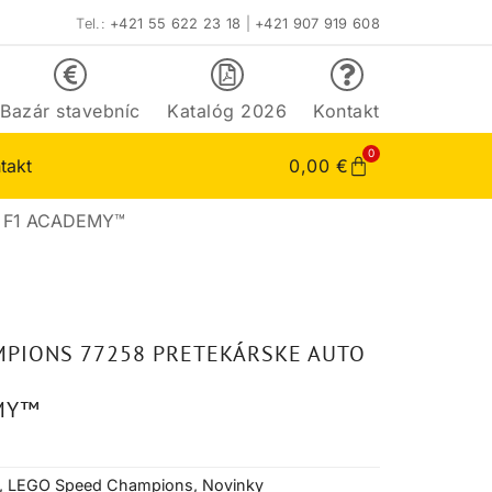
Tel.:
+421 55 622 23 18
|
+421 907 919 608
Bazár stavebníc
Katalóg 2026
Kontakt
0
takt
0,00
€
® F1 ACADEMY™
MPIONS 77258 PRETEKÁRSKE AUTO
MY™
,
LEGO Speed Champions
,
Novinky