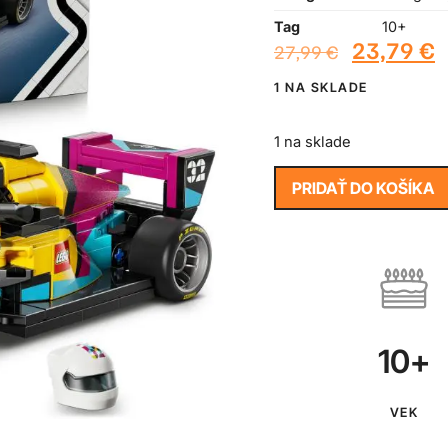
Tag
10+
23,79
€
27,99
€
1 NA SKLADE
1 na sklade
PRIDAŤ DO KOŠÍKA
10+
VEK