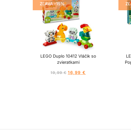
ZĽAVA -15%
ZĽ
LEGO Duplo 10412 Vláčik so
LE
zvieratkami
Po
16,99
€
19,99
€