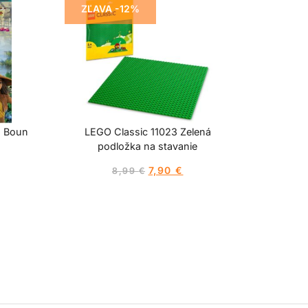
ZĽAVA -12%
s Boun
LEGO Classic 11023 Zelená
podložka na stavanie
7,90
€
8,99
€