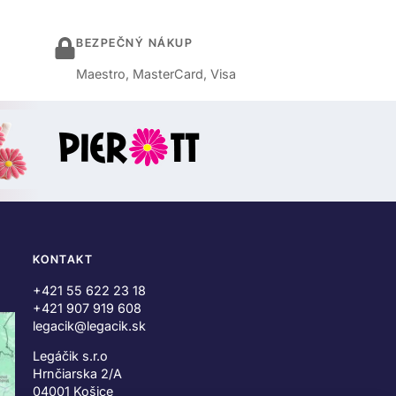
BEZPEČNÝ NÁKUP
Maestro, MasterCard, Visa
KONTAKT
+421 55 622 23 18
+421 907 919 608
legacik@legacik.sk
Legáčik s.r.o
Hrnčiarska 2/A
04001 Košice