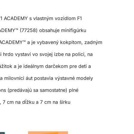
 F1 ACADEMY s vlastným vozidlom F1
DEMY™ (77258) obsahuje minifigúrku
1 ACADEMY™ a je vybavený kokpitom, zadným
hrdo vystaví vo svojej izbe na polici, na
itok a je ideálnym darčekom pre deti a
 milovníci áut postavia výstavné modely
ns (predávajú sa samostatne) plné
, 7 cm na dĺžku a 7 cm na šírku