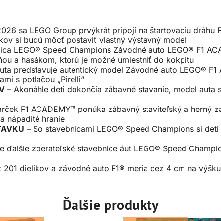
2026 sa LEGO Group prvýkrát pripojí na štartovaciu dráhu
ov si budú môcť postaviť vlastný výstavný model
ica LEGO® Speed Champions Závodné auto LEGO® F1 ACA
u a hasákom, ktorú je možné umiestniť do kokpitu
auta predstavuje autentický model Závodné auto LEGO® F
i s potlačou „Pirelli“
OV
– Akonáhle deti dokončia zábavné stavanie, model auta si 
rček F1 ACADEMY™ ponúka zábavný staviteľský a herný záž
 a nápadité hranie
STAVKU
– So stavebnicami LEGO® Speed Champions si deti a
e ďalšie zberateľské stavebnice áut LEGO® Speed Champio
z 201 dielikov a závodné auto F1® meria cez 4 cm na výšku
Ďalšie produkty