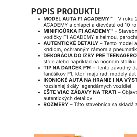
POPIS PRODUKTU
MODEL AUTA F1 ACADEMY™
– V roku 
ACADEMY a chlapci a dievčatá od 10 rok
MINIFIGÚRKA F1 ACADEMY™
– Stavebn
vodičky F1 ACADEMY s helmou, parochňo
AUTENTICKÉ DETAILY
– Tento model 
krídlom, ochranným rámom a pneumatikam
DEKORÁCIA DO IZBY PRE TEENAGER
stole alebo napríklad na nočnom stolíku
TIP NA DARČEK F1® –
Tento závodný da
fanúšikov F1, ktorí majú radi modely áut
IKONICKÉ AUTÁ NA HRANIE I NA VÝ
rozsiahlej škály legendárnych vozidiel
EŠTE VIAC ZÁBAVY NA TRATI
– Objavt
autentických detailov
ROZMERY
– Táto stavebnica sa skladá 