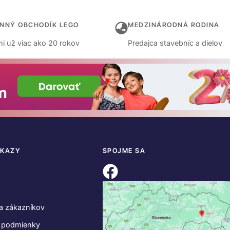
INNÝ OBCHODÍK LEGO
MEDZINÁRODNÁ RODINA
i už viac ako 20 rokov
Predajca stavebníc a dielov
DKAZY
SPOJME SA
a zákazníkov
 podmienky