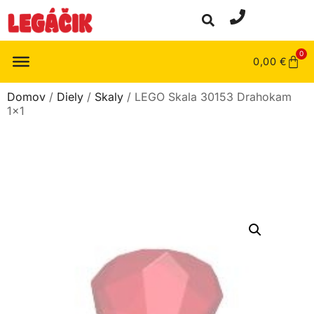
0
0,00
€
Domov
/
Diely
/
Skaly
/ LEGO Skala 30153 Drahokam
1×1