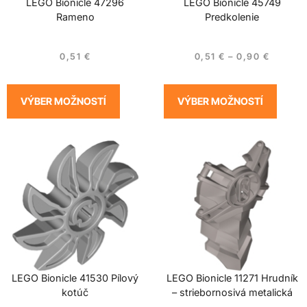
LEGO Bionicle 47296
LEGO Bionicle 45749
Rameno
Predkolenie
0,51
€
0,51
€
–
0,90
€
VÝBER MOŽNOSTÍ
VÝBER MOŽNOSTÍ
LEGO Bionicle 41530 Pílový
LEGO Bionicle 11271 Hrudník
kotúč
– striebornosivá metalická