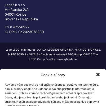
Legáčik s.r.o
Hrnčiarska 2/A
04001 Košice
Slovenská Republika
IČO: 47556927
IČ DPH: SK2023978330
Logo LEGO, minifigures, DUPLO, LEGENDS OF CHIMA, NINJAGO, BIONICLE,
MINDSTORMS a MIXELS sú ochranné známky LEGO Group. ©2026 The
LEGO Group. Všetky práva vyhradené
Cookie súbory
Aby sme vám poskytli tie najlepšie skúsenosti, používame technológie,
ako sú súbory cookie na ukladanie a/alebo prístup k informáciám o
zariadení. Súhlas s týmito technológiami nám umožní spracovávať
údaje, ako je správanie pri prehliadaní alebo jedinečné ID na tejto
stránke. Nesúhlas alebo odvolanie súhlasu môže nepriaznivo ovplyvniť
určité vlastnosti a funkcie.