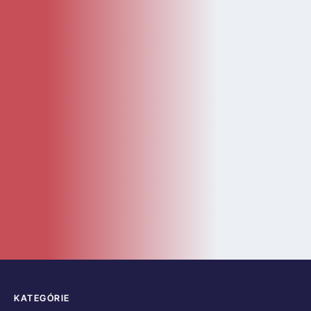
KATEGÓRIE
Kategórie
Diely
Návody
LEGO Doplnky
Katalóg
Novinky
Bazár
ČASTÉ ODKAZY
O nás
Kontakt