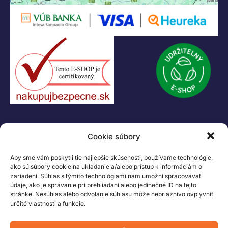
04001 Košice
Slovenská Republika
IČO: 47556927
IČ DPH: SK2023978330
Logo LEGO, minifigures, DUPLO, LEGENDS OF CHIMA, NINJAGO, BIONICLE,
MINDSTORMS a MIXELS sú ochranné známky LEGO Group. ©2026 The
LEGO Group. Všetky práva vyhradené
Cookie súbory
Aby sme vám poskytli tie najlepšie skúsenosti, používame technológie,
ako sú súbory cookie na ukladanie a/alebo prístup k informáciám o
zariadení. Súhlas s týmito technológiami nám umožní spracovávať
údaje, ako je správanie pri prehliadaní alebo jedinečné ID na tejto
stránke. Nesúhlas alebo odvolanie súhlasu môže nepriaznivo ovplyvniť
určité vlastnosti a funkcie.