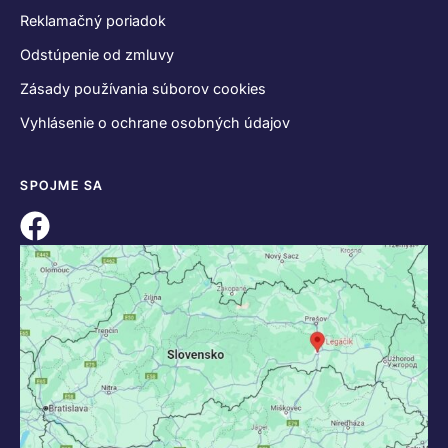
KONTAKT
+421 55 622 23 18
+421 907 919 608
legacik@legacik.sk
Legáčik s.r.o
Hrnčiarska 2/A