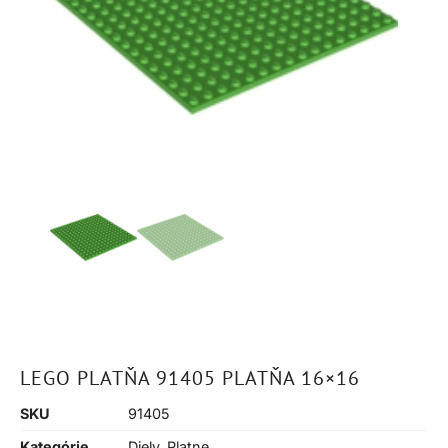
LEGO PLATŇA 91405 PLATŇA 16×16
SKU
91405
Kategórie
Diely
,
Platne