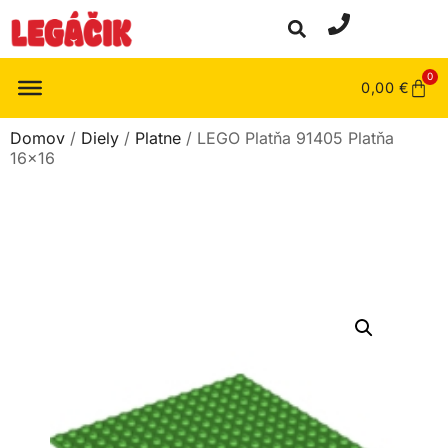
0
0,00
€
Domov
/
Diely
/
Platne
/ LEGO Platňa 91405 Platňa
16×16