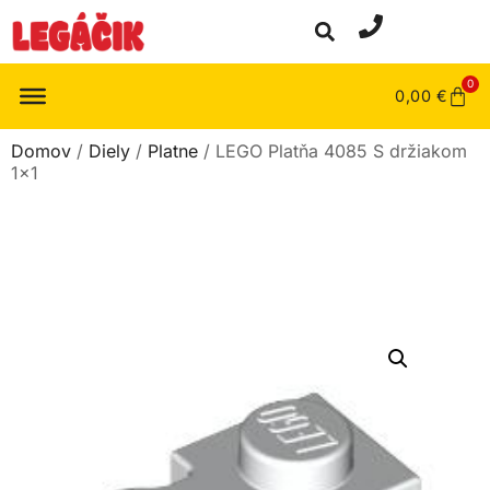
0
0,00
€
Domov
/
Diely
/
Platne
/ LEGO Platňa 4085 S držiakom
1×1