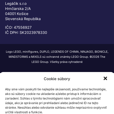
Legáčik s.r.o
Hrnčiarska 2/A
04001 Košice
Slovenská Republika
IČO: 47556927
IČ DPH: SK2023978330
Logo LEGO, minifigures, DUPLO, LEGENDS OF CHIMA, NINJAGO, BIONICLE,
MINDSTORMS a MIXELS sú ochranné známky LEGO Group. ©2026 The
LEGO Group. Všetky práva vyhradené
Cookie súbory
Aby sme vám poskytli tie najlepšie skúsenosti, používame technológie,
ako sú súbory cookie na ukladanie a/alebo prístup k informáciám o
zariadení. Súhlas s týmito technológiami nám umožní spracovávať
údaje, ako je správanie pri prehliadaní alebo jedinečné ID na tejto
stránke. Nesúhlas alebo odvolanie súhlasu môže nepriaznivo ovplyvniť
určité vlastnosti a funkcie.