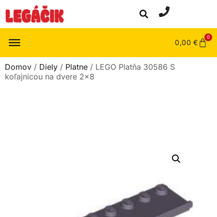
0
0,00
€
Domov
/
Diely
/
Platne
/ LEGO Platňa 30586 S
koľajnicou na dvere 2×8