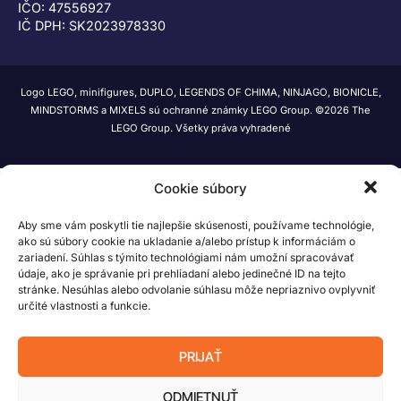
IČO: 47556927
IČ DPH: SK2023978330
Logo LEGO, minifigures, DUPLO, LEGENDS OF CHIMA, NINJAGO, BIONICLE,
MINDSTORMS a MIXELS sú ochranné známky LEGO Group. ©2026 The
LEGO Group. Všetky práva vyhradené
Cookie súbory
Aby sme vám poskytli tie najlepšie skúsenosti, používame technológie,
ako sú súbory cookie na ukladanie a/alebo prístup k informáciám o
zariadení. Súhlas s týmito technológiami nám umožní spracovávať
údaje, ako je správanie pri prehliadaní alebo jedinečné ID na tejto
stránke. Nesúhlas alebo odvolanie súhlasu môže nepriaznivo ovplyvniť
určité vlastnosti a funkcie.
PRIJAŤ
ODMIETNUŤ