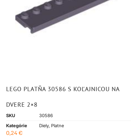
LEGO PLATŇA 30586 S KOĽAJNICOU NA
DVERE 2×8
SKU
30586
Kategórie
Diely
,
Platne
0,24
€