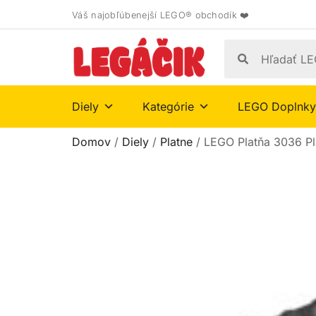
Váš najobľúbenejší LEGO® obchodík ❤️
Diely
Kategórie
LEGO Doplnky
Domov
/
Diely
/
Platne
/ LEGO Platňa 3036 P