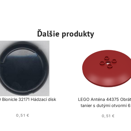
Ďalšie produkty
Bionicle 32171 Hádzací disk
LEGO Anténa 44375 Obrá
tanier s dutými otvormi 
0,51
€
0,51
€