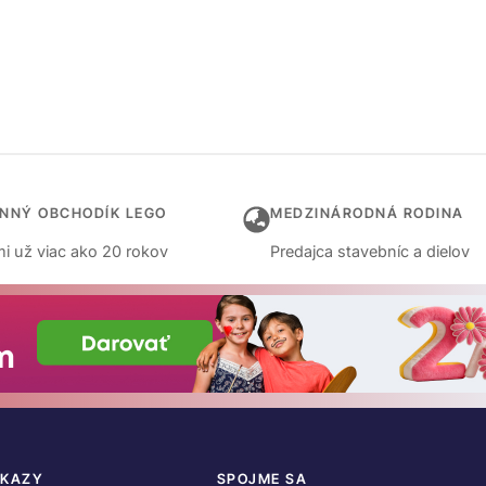
INNÝ OBCHODÍK LEGO
MEDZINÁRODNÁ RODINA
i už viac ako 20 rokov
Predajca stavebníc a dielov
DKAZY
SPOJME SA