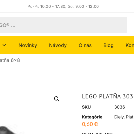
Po-Pi:
10:00 - 17:30
, So:
9:00 - 12:00
Novinky
Návody
O nás
Blog
Kon
latňa 6×8
LEGO PLATŇA 303
SKU
3036
Kategórie
Diely
,
Pla
0,60
€