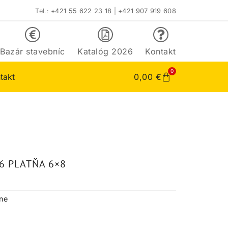
Tel.:
+421 55 622 23 18
|
+421 907 919 608
Bazár stavebníc
Katalóg 2026
Kontakt
0
takt
0,00
€
6 PLATŇA 6×8
tne