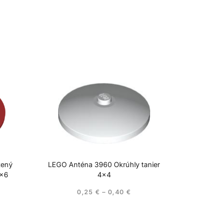
tený
LEGO Anténa 3960 Okrúhly tanier
6×6
4×4
0,25
€
–
0,40
€