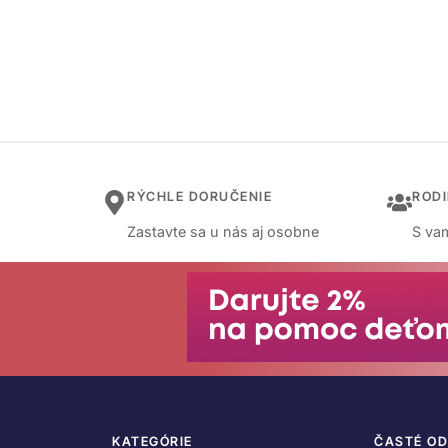
RÝCHLE DORUČENIE
ROD
Zastavte sa u nás aj osobne
S vam
KATEGÓRIE
ČASTÉ O