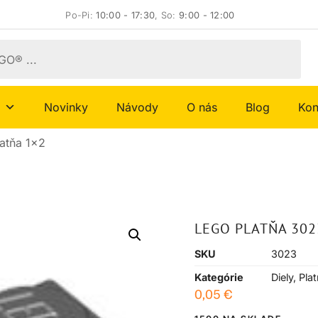
Po-Pi:
10:00 - 17:30
, So:
9:00 - 12:00
Novinky
Návody
O nás
Blog
Kon
atňa 1×2
LEGO PLATŇA 302
SKU
3023
Kategórie
Diely
,
Pla
0,05
€