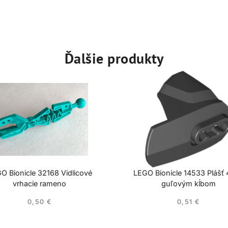
Ďalšie produkty
O Bionicle 32168 Vidlicové
LEGO Bionicle 14533 Plášť
vrhacie rameno
guľovým kĺbom
0,50
€
0,51
€