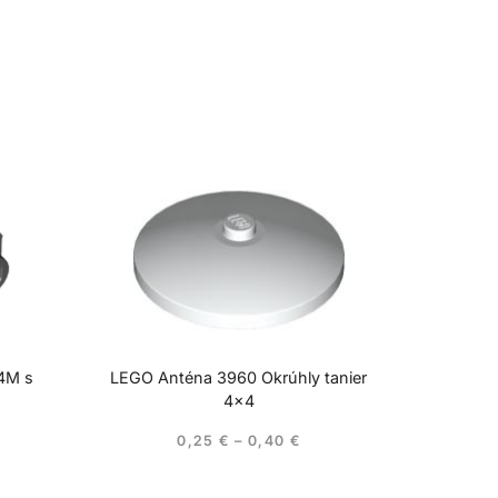
 4M s
LEGO Anténa 3960 Okrúhly tanier
4×4
0,25
€
–
0,40
€