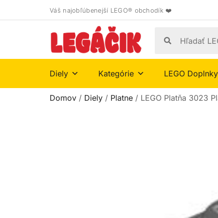
Váš najobľúbenejší LEGO® obchodík ❤️
Diely
Kategórie
LEGO Doplnky
Domov
/
Diely
/
Platne
/ LEGO Platňa 3023 Pl