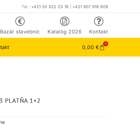
Tel.:
+421 55 622 23 18
|
+421 907 919 608
Bazár stavebníc
Katalóg 2026
Kontakt
0
takt
0,00
€
3 PLATŇA 1×2
tne