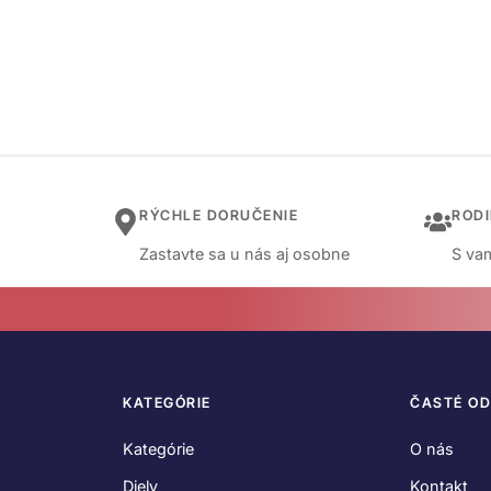
RÝCHLE DORUČENIE
ROD
Zastavte sa u nás aj osobne
S vam
KATEGÓRIE
ČASTÉ O
Kategórie
O nás
Diely
Kontakt