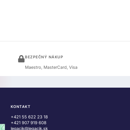
BEZPEČNÝ NÁKUP
Maestro, MasterCard, Visa
KONTAKT
+421 55 622 23 18
+421 907 919 608
legacik@legacik.sk