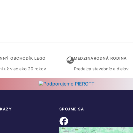
INNÝ OBCHODÍK LEGO
MEDZINÁRODNÁ RODINA
i už viac ako 20 rokov
Predajca stavebníc a dielov
DKAZY
SPOJME SA