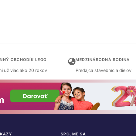
INNÝ OBCHODÍK LEGO
MEDZINÁRODNÁ RODINA
i už viac ako 20 rokov
Predajca stavebníc a dielov
DKAZY
SPOJME SA