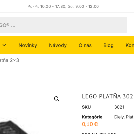
Po-Pi:
10:00 - 17:30
, So:
9:00 - 12:00
Novinky
Návody
O nás
Blog
Kon
atňa 2×3
LEGO PLATŇA 302
SKU
3021
Kategórie
Diely
,
Pla
0,10
€