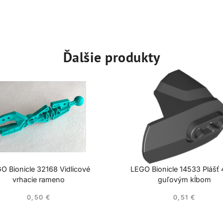
Ďalšie produkty
O Bionicle 32168 Vidlicové
LEGO Bionicle 14533 Plášť
vrhacie rameno
guľovým kĺbom
0,50
€
0,51
€