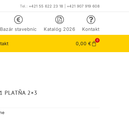
Tel.:
+421 55 622 23 18
|
+421 907 919 608
Bazár stavebníc
Katalóg 2026
Kontakt
0
takt
0,00
€
1 PLATŇA 2×3
tne