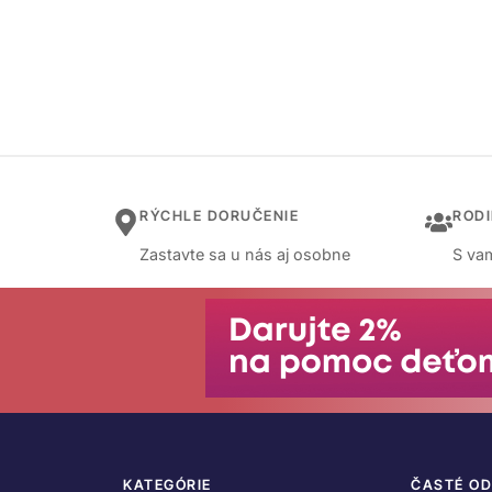
RÝCHLE DORUČENIE
ROD
Zastavte sa u nás aj osobne
S vam
KATEGÓRIE
ČASTÉ O