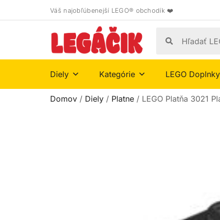
Váš najobľúbenejší LEGO® obchodík ❤️
Diely
Kategórie
LEGO Doplnky
Domov
/
Diely
/
Platne
/ LEGO Platňa 3021 Pl