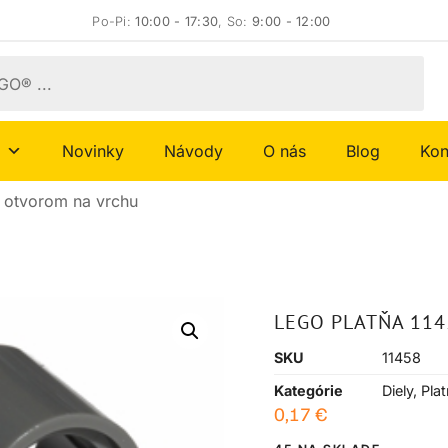
Po-Pi:
10:00 - 17:30
, So:
9:00 - 12:00
Novinky
Návody
O nás
Blog
Kon
 otvorom na vrchu
LEGO PLATŇA 114
SKU
11458
Kategórie
Diely
,
Pla
0,17
€