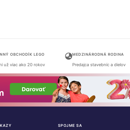
INNÝ OBCHODÍK LEGO
MEDZINÁRODNÁ RODINA
i už viac ako 20 rokov
Predajca stavebníc a dielov
DKAZY
SPOJME SA