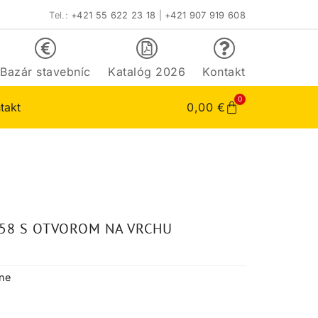
Tel.:
+421 55 622 23 18
|
+421 907 919 608
Bazár stavebníc
Katalóg 2026
Kontakt
0
takt
0,00
€
58 S OTVOROM NA VRCHU
tne