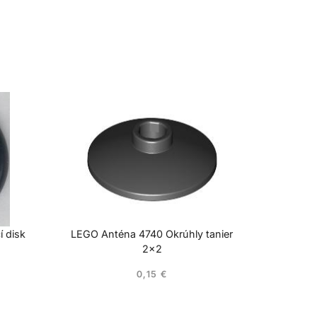
í disk
LEGO Anténa 4740 Okrúhly tanier
2×2
0,15
€