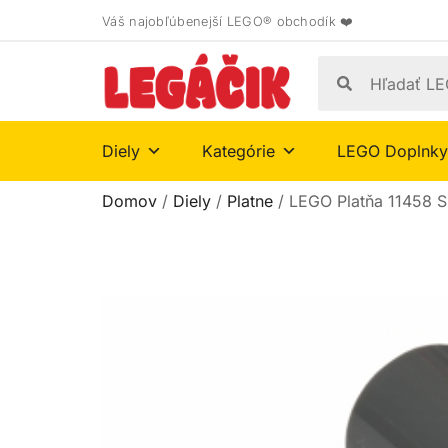
Váš najobľúbenejší LEGO® obchodík ❤️
Diely
Kategórie
LEGO Doplnky
Domov
/
Diely
/
Platne
/ LEGO Platňa 11458 S