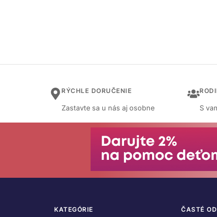
RÝCHLE DORUČENIE
ROD
Zastavte sa u nás aj osobne
S vam
KATEGÓRIE
ČASTÉ O