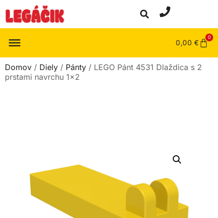
0
0,00
€
Domov
/
Diely
/
Pánty
/ LEGO Pánt 4531 Dlaždica s 2
prstami navrchu 1×2