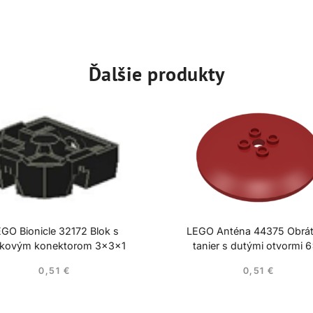
Ďalšie produkty
GO Bionicle 32172 Blok s
LEGO Anténa 44375 Obrá
íkovým konektorom 3x3x1
tanier s dutými otvormi 
0,51
€
0,51
€