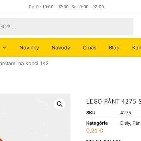
Po-Pi:
10:00 - 17:30
, So:
9:00 - 12:00
Novinky
Návody
O nás
Blog
Kon
prstami na konci 1×2
LEGO PÁNT 4275 
SKU
4275
Kategórie
Diely
,
Pán
0,21
€