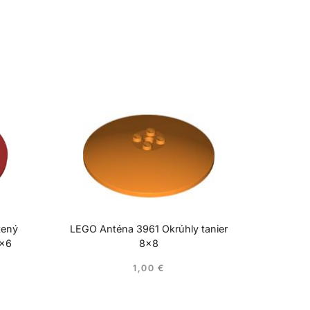
tený
LEGO Anténa 3961 Okrúhly tanier
6×6
8×8
1,00
€