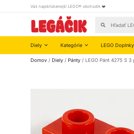
Váš najobľúbenejší LEGO® obchodík ❤️
Diely
Kategórie
LEGO Doplnky
Domov
/
Diely
/
Pánty
/ LEGO Pánt 4275 S 3 