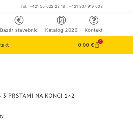
Tel.:
+421 55 622 23 18
|
+421 907 919 608
Bazár stavebníc
Katalóg 2026
Kontakt
0
takt
0,00
€
S 3 PRSTAMI NA KONCI 1×2
ty