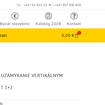
Tel.:
+421 55 622 23 18
|
+421 907 919 608
Bazár stavebníc
Katalóg 2026
Kontakt
0
takt
0,00
€
4 UZAMYKANIE VERTIKÁLNYM
T 1×2
ty