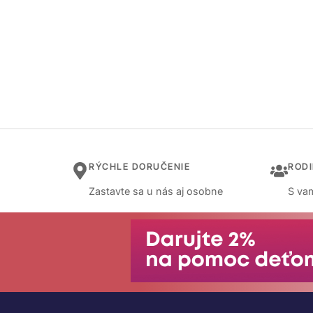
RÝCHLE DORUČENIE
ROD
Zastavte sa u nás aj osobne
S vam