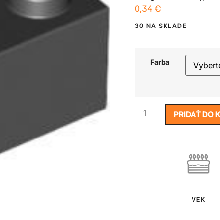
0,34
€
30 NA SKLADE
Farba
PRIDAŤ DO 
VEK