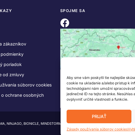
DKAZY
SPOJME SA
a zákazníkov
 podmienky
ý poriadok
e od zmluvy
Aby sme vám poskytli tie najlepšie skús
cookie na ukladanie a/alebo prístup k i
užívania súborov cookies
technológiami nám umožní spracovávať ú
jedinečné ID na tejto stránke. Nesúhlas
e o ochrane osobných
ovplyvniť určité vlastnosti a funkcie.
PRIJAŤ
IMA, NINJAGO, BIONICLE, MINDSTORMS a MIXELS sú ochranné známky LEGO Group.
Zásady používania súborov cookies
Vyh