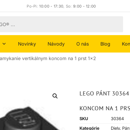
Po-Pi:
10:00 - 17:30
, So:
9:00 - 12:00
Novinky
Návody
O nás
Blog
Kon
mykanie vertikálnym koncom na 1 prst 1×2
LEGO PÁNT 3036
KONCOM NA 1 PRS
SKU
30364
Kategórie
Diely
,
Pán