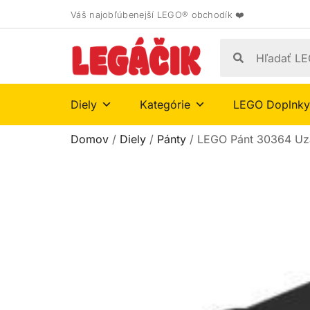
Váš najobľúbenejší LEGO® obchodík ❤️
Diely
Kategórie
LEGO Doplnky
Domov
/
Diely
/
Pánty
/ LEGO Pánt 30364 Uza