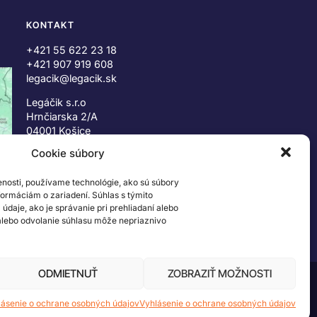
KONTAKT
+421 55 622 23 18
+421 907 919 608
legacik@legacik.sk
Legáčik s.r.o
Hrnčiarska 2/A
04001 Košice
Slovenská Republika
Cookie súbory
IČO: 47556927
enosti, používame technológie, ako sú súbory
IČ DPH: SK2023978330
nformáciám o zariadení. Súhlas s týmito
daje, ako je správanie pri prehliadaní alebo
 alebo odvolanie súhlasu môže nepriaznivo
ODMIETNUŤ
ZOBRAZIŤ MOŽNOSTI
 ©2026 The LEGO Group. Všetky práva vyhradené
lásenie o ochrane osobných údajov
Vyhlásenie o ochrane osobných údajov