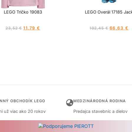
LEGO Tričko 19083
LEGO Overál 17185 Jac
11,79
€
66,63
€
23,52
€
102,45
€
INNÝ OBCHODÍK LEGO
MEDZINÁRODNÁ RODINA
i už viac ako 20 rokov
Predajca stavebníc a dielov