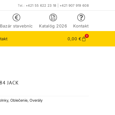
Tel.:
+421 55 622 23 18
|
+421 907 919 608
Bazár stavebníc
Katalóg 2026
Kontakt
0
takt
0,00
€
84 JACK
lnky
,
Oblečenie
,
Overály