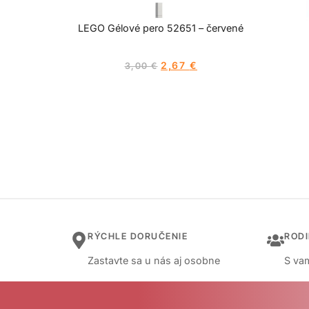
LEGO Gélové pero 52651 – červené
2,67
€
3,00
€
RÝCHLE DORUČENIE
ROD
Zastavte sa u nás aj osobne
S vam