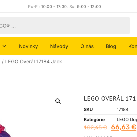
Po-Pi:
10:00 - 17:30
, So:
9:00 - 12:00
Novinky
Návody
O nás
Blog
Kon
y
/ LEGO Overál 17184 Jack
LEGO OVERÁL 171
SKU
17184
Kategórie
LEGO Dop
66,63
€
102,45
€