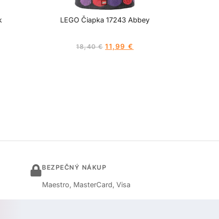
k
LEGO Čiapka 17243 Abbey
11,99
€
18,40
€
BEZPEČNÝ NÁKUP
Maestro, MasterCard, Visa