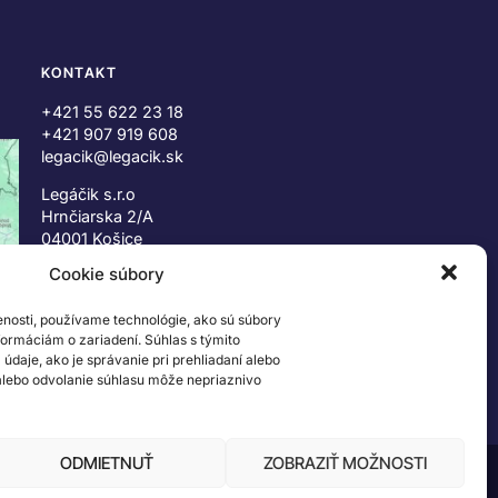
KONTAKT
+421 55 622 23 18
+421 907 919 608
legacik@legacik.sk
Legáčik s.r.o
Hrnčiarska 2/A
04001 Košice
Slovenská Republika
Cookie súbory
IČO: 47556927
enosti, používame technológie, ako sú súbory
IČ DPH: SK2023978330
nformáciám o zariadení. Súhlas s týmito
daje, ako je správanie pri prehliadaní alebo
 alebo odvolanie súhlasu môže nepriaznivo
ODMIETNUŤ
ZOBRAZIŤ MOŽNOSTI
 ©2026 The LEGO Group. Všetky práva vyhradené