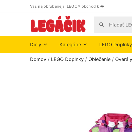
Váš najobľúbenejší LEGO® obchodík ❤️
Diely
Kategórie
LEGO Doplnky
Domov
/
LEGO Doplnky
/
Oblečenie
/
Overál