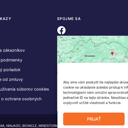
DKAZY
SPOJME SA
a zákazníkov
 podmienky
ý poriadok
e od zmluvy
Aby sme vám poskytli tie najlepšie skús
cookie na ukladanie a/alebo prístup k i
užívania súborov cookies
technológiami nám umožní spracovávať ú
jedinečné ID na tejto stránke. Nesúhlas
e o ochrane osobných
ovplyvniť určité vlastnosti a funkcie.
PRIJAŤ
IMA, NINJAGO, BIONICLE, MINDSTORMS a MIXELS sú ochranné známky LEGO Group.