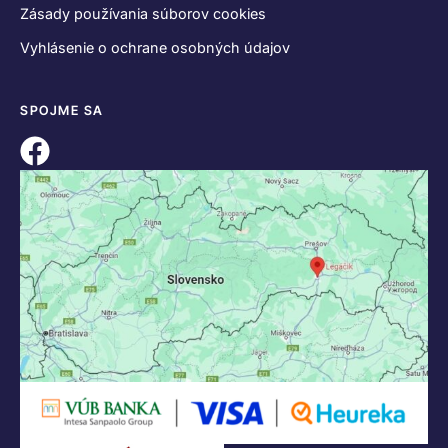
KONTAKT
+421 55 622 23 18
+421 907 919 608
legacik@legacik.sk
Legáčik s.r.o
Hrnčiarska 2/A
04001 Košice
Slovenská Republika
IČO: 47556927