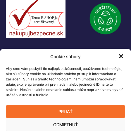
IČ DPH: SK2023978330
Logo LEGO, minifigures, DUPLO, LEGENDS OF CHIMA, NINJAGO, BIONICLE,
MINDSTORMS a MIXELS sú ochranné známky LEGO Group. ©2026 The
LEGO Group. Všetky práva vyhradené
Cookie súbory
Aby sme vám poskytli tie najlepšie skúsenosti, používame technológie,
ako sú súbory cookie na ukladanie a/alebo prístup k informáciám o
zariadení. Súhlas s týmito technológiami nám umožní spracovávať
údaje, ako je správanie pri prehliadaní alebo jedinečné ID na tejto
stránke. Nesúhlas alebo odvolanie súhlasu môže nepriaznivo ovplyvniť
určité vlastnosti a funkcie.
PRIJAŤ
ODMIETNUŤ