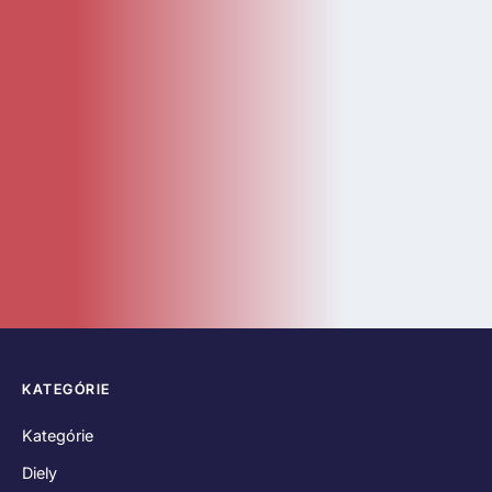
Kategórie
Diely
Návody
LEGO Doplnky
Katalóg
Novinky
Bazár
ČASTÉ ODKAZY
O nás
Kontakt
Hodnotenia zákazníkov
Obchodné podmienky