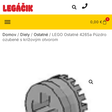
0
0,00
€
Domov
/
Diely
/
Ostatné
/ LEGO Ostatné 4265a Púzdro
ozubené s krížovým otvorom