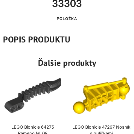
33303
POLOŽKA
POPIS PRODUKTU
Ďalšie produkty
LEGO Bionicle 64275
LEGO Bionicle 47297 Nosník
Rameno M. 09
s guličkami