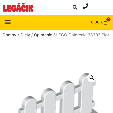
0
0,00
€
Domov
/
Diely
/
Oplotenie
/ LEGO Oplotenie 33303 Plot