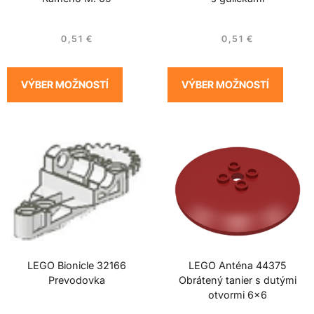
0,51
€
0,51
€
VÝBER MOŽNOSTÍ
VÝBER MOŽNOSTÍ
LEGO Bionicle 32166
LEGO Anténa 44375
Prevodovka
Obrátený tanier s dutými
otvormi 6×6