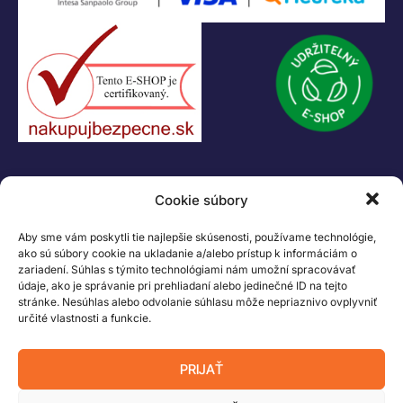
KONTAKT
Cookie súbory
+421 55 622 23 18
+421 907 919 608
Aby sme vám poskytli tie najlepšie skúsenosti, používame technológie,
legacik@legacik.sk
ako sú súbory cookie na ukladanie a/alebo prístup k informáciám o
zariadení. Súhlas s týmito technológiami nám umožní spracovávať
Legáčik s.r.o
údaje, ako je správanie pri prehliadaní alebo jedinečné ID na tejto
Hrnčiarska 2/A
stránke. Nesúhlas alebo odvolanie súhlasu môže nepriaznivo ovplyvniť
určité vlastnosti a funkcie.
04001 Košice
Slovenská Republika
PRIJAŤ
IČO: 47556927
IČ DPH: SK2023978330