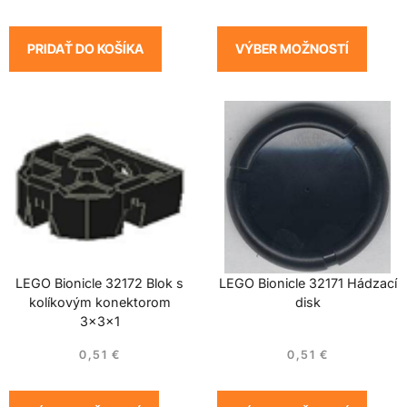
PRIDAŤ DO KOŠÍKA
VÝBER MOŽNOSTÍ
LEGO Bionicle 32172 Blok s
LEGO Bionicle 32171 Hádzací
kolíkovým konektorom
disk
3x3x1
0,51
€
0,51
€