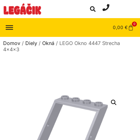
0
0,00
€
Domov
/
Diely
/
Okná
/ LEGO Okno 4447 Strecha
4x4x3