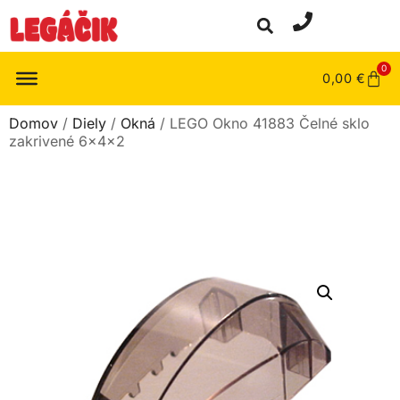
0
0,00
€
Domov
/
Diely
/
Okná
/ LEGO Okno 41883 Čelné sklo
zakrivené 6x4x2