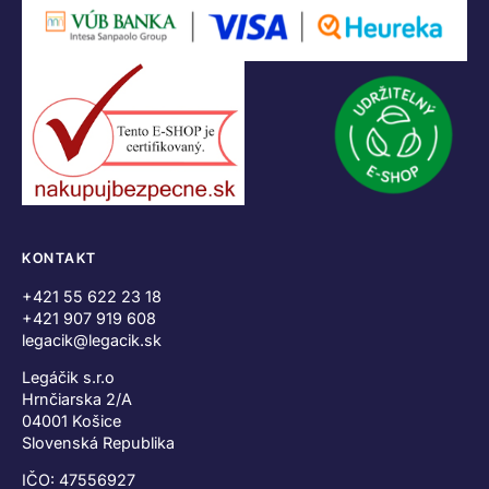
KONTAKT
+421 55 622 23 18
+421 907 919 608
legacik@legacik.sk
Legáčik s.r.o
Hrnčiarska 2/A
04001 Košice
Slovenská Republika
IČO: 47556927