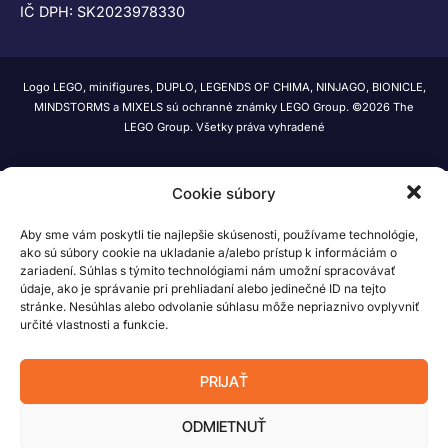
IČ DPH: SK2023978330
Logo LEGO, minifigures, DUPLO, LEGENDS OF CHIMA, NINJAGO, BIONICLE,
MINDSTORMS a MIXELS sú ochranné známky LEGO Group. ©2026 The
LEGO Group. Všetky práva vyhradené
Cookie súbory
Aby sme vám poskytli tie najlepšie skúsenosti, používame technológie,
ako sú súbory cookie na ukladanie a/alebo prístup k informáciám o
zariadení. Súhlas s týmito technológiami nám umožní spracovávať
údaje, ako je správanie pri prehliadaní alebo jedinečné ID na tejto
stránke. Nesúhlas alebo odvolanie súhlasu môže nepriaznivo ovplyvniť
určité vlastnosti a funkcie.
PRIJAŤ
ODMIETNUŤ