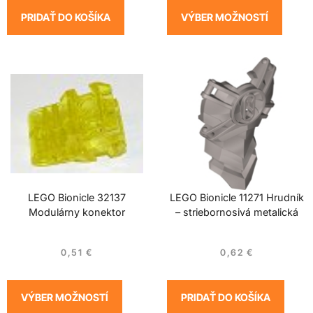
PRIDAŤ DO KOŠÍKA
VÝBER MOŽNOSTÍ
LEGO Bionicle 32137
LEGO Bionicle 11271 Hrudník
Modulárny konektor
– striebornosivá metalická
0,51
€
0,62
€
VÝBER MOŽNOSTÍ
PRIDAŤ DO KOŠÍKA