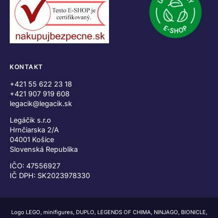
KONTAKT
+421 55 622 23 18
+421 907 919 608
legacik@legacik.sk
Legáčik s.r.o
Hrnčiarska 2/A
04001 Košice
Slovenská Republika
IČO: 47556927
IČ DPH: SK2023978330
Logo LEGO, minifigures, DUPLO, LEGENDS OF CHIMA, NINJAGO, BIONICLE,