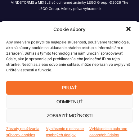
MINDSTORMS a MIXELS sú ochranné známky LEGO Group. ©2026 The
LEGO Group. Všetky práva vyhradené
Cookie súbory
Aby sme vám poskytli tie najlepšie skúsenosti, používame technológie,
ako sú súbory cookie na ukladanie a/alebo prístup k informáciám o
zariadení. Súhlas s týmito technológiami nám umožní spracovávať
údaje, ako je správanie pri prehliadaní alebo jedinečné ID na tejto
stránke. Nesúhlas alebo odvolanie súhlasu môže nepriaznivo ovplyvniť
určité vlastnosti a funkcie.
PRIJAŤ
ODMIETNUŤ
ZOBRAZIŤ MOŽNOSTI
Zásady používania
Vyhlásenie o ochrane
Vyhlásenie o ochrane
súborov cookies
osobných údajov
osobných údajov