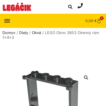
0
0,00
€
Domov
/
Diely
/
Okná
/ LEGO Okno 3853 Okenný rám
1x4x3