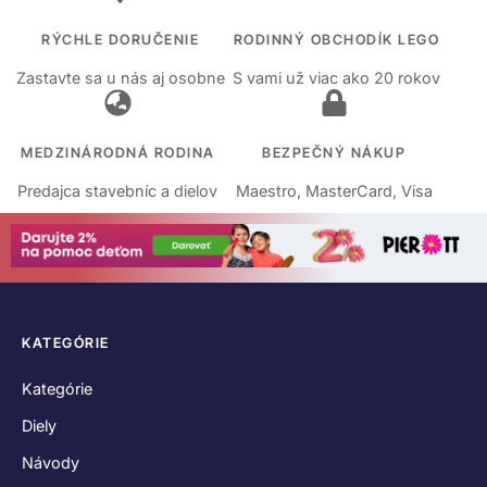
RÝCHLE DORUČENIE
RODINNÝ OBCHODÍK LEGO
Zastavte sa u nás aj osobne
S vami už viac ako 20 rokov
MEDZINÁRODNÁ RODINA
BEZPEČNÝ NÁKUP
Predajca stavebníc a dielov
Maestro, MasterCard, Visa
KATEGÓRIE
Kategórie
Diely
Návody