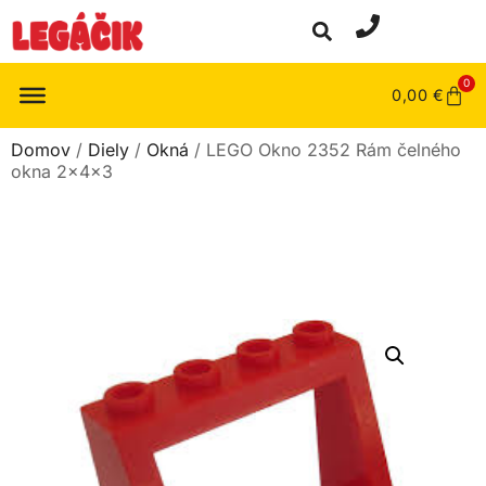
0
0,00
€
Domov
/
Diely
/
Okná
/ LEGO Okno 2352 Rám čelného
okna 2x4x3