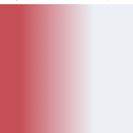
KATEGÓRIE
Kategórie
Diely
Návody
LEGO Doplnky
Katalóg
Novinky
Bazár
ČASTÉ ODKAZY