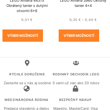
LEGO Anténa 44375
LEGO Anténa 3960 Okrúhly
Obrátený tanier s dutými
tanier 4×4
otvormi 6×6
0,51
€
0,25
€
–
0,40
€
VÝBER MOŽNOSTÍ
VÝBER MOŽNOSTÍ
RÝCHLE DORUČENIE
RODINNÝ OBCHODÍK LEGO
Zastavte sa u nás aj osobne
S vami už viac ako 20 rokov
MEDZINÁRODNÁ RODINA
BEZPEČNÝ NÁKUP
Predajca stavebníc a dielov
Maestro, MasterCard, Visa