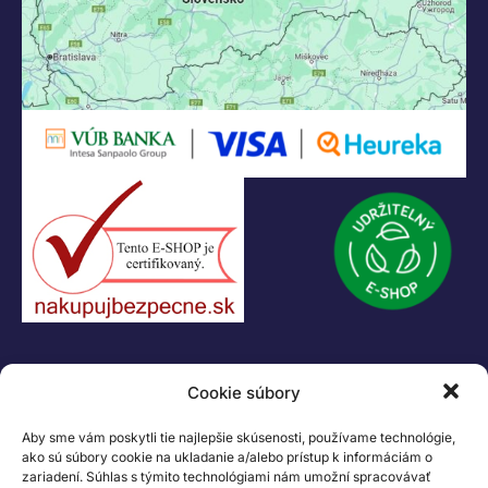
+421 907 919 608
legacik@legacik.sk
Legáčik s.r.o
Hrnčiarska 2/A
04001 Košice
Slovenská Republika
IČO: 47556927
IČ DPH: SK2023978330
Logo LEGO, minifigures, DUPLO, LEGENDS OF CHIMA, NINJAGO, BIONICLE,
MINDSTORMS a MIXELS sú ochranné známky LEGO Group. ©2026 The
LEGO Group. Všetky práva vyhradené
Cookie súbory
Aby sme vám poskytli tie najlepšie skúsenosti, používame technológie,
ako sú súbory cookie na ukladanie a/alebo prístup k informáciám o
zariadení. Súhlas s týmito technológiami nám umožní spracovávať