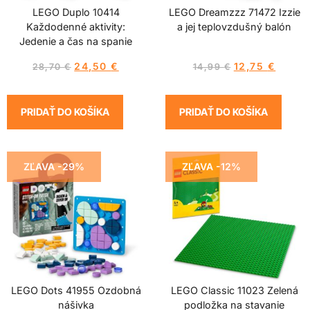
LEGO Duplo 10414
LEGO Dreamzzz 71472 Izzie
Každodenné aktivity:
a jej teplovzdušný balón
Jedenie a čas na spanie
24,50
€
12,75
€
28,70
€
14,99
€
PRIDAŤ DO KOŠÍKA
PRIDAŤ DO KOŠÍKA
ZĽAVA -29%
ZĽAVA -12%
LEGO Dots 41955 Ozdobná
LEGO Classic 11023 Zelená
nášivka
podložka na stavanie