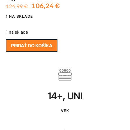
106,24
€
124,99
€
1 NA SKLADE
1 na sklade
PRIDAŤ DO KOŠÍKA
14+
,
UNI
VEK