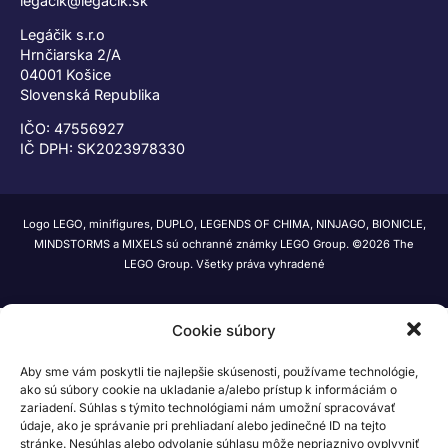
legacik@legacik.sk
Legáčik s.r.o
Hrnčiarska 2/A
04001 Košice
Slovenská Republika
IČO: 47556927
IČ DPH: SK2023978330
Logo LEGO, minifigures, DUPLO, LEGENDS OF CHIMA, NINJAGO, BIONICLE,
MINDSTORMS a MIXELS sú ochranné známky LEGO Group. ©2026 The
LEGO Group. Všetky práva vyhradené
Cookie súbory
Aby sme vám poskytli tie najlepšie skúsenosti, používame technológie,
ako sú súbory cookie na ukladanie a/alebo prístup k informáciám o
zariadení. Súhlas s týmito technológiami nám umožní spracovávať
údaje, ako je správanie pri prehliadaní alebo jedinečné ID na tejto
stránke. Nesúhlas alebo odvolanie súhlasu môže nepriaznivo ovplyvniť