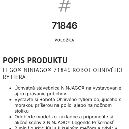
71846
POLOŽKA
POPIS PRODUKTU
LEGO® NINJAGO® 71846 ROBOT OHNIVÉHO
RYTIERA
Úchvatná stavebnica NINJAGO® na vystavovanie
aj rozprávanie príbehov
Vystavte si Robota Ohnivého rytiera bojujúceho s
morskou príšerou na polici alebo na nočnom
stolíku
Odoberte model zo základne a pripomeňte si
akčné scény z NINJAGO® Legends Príšernosť
2 minifigúrky: Kai s kúzelným mečom a rybár v