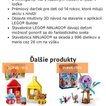
loďke
Prémiový darček pre deti od 14 rokov, ktoré milujú
akciu s nindži
Objavte intuitívny 3D návod na stavanie v aplikácii
LEGO® Builder
Stavebnice LEGO® NINJAGO® dávajú deťom
možnosť ponoriť sa do fantastického sveta
Stavebnica NINJAGO® sa skladá z 996 dielikov a
meria cez 26 cm na výšku
Ďalšie produkty
ZĽAVA -15%
ZĽAVA -15%