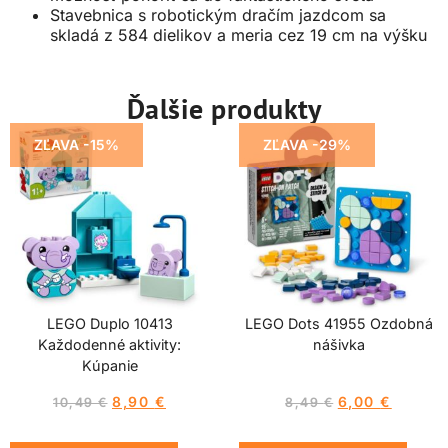
Stavebnica s robotickým dračím jazdcom sa
skladá z 584 dielikov a meria cez 19 cm na výšku
Ďalšie produkty
ZĽAVA -15%
ZĽAVA -29%
LEGO Duplo 10413
LEGO Dots 41955 Ozdobná
Každodenné aktivity:
nášivka
Kúpanie
8,90
€
6,00
€
10,49
€
8,49
€