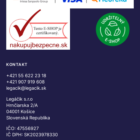
KONTAKT
+421 55 622 23 18
+421 907 919 608
legacik@legacik.sk
Legáčik s.r.o
Hrnčiarska 2/A
04001 Košice
Slovenská Republika
IČO: 47556927
IČ DPH: SK2023978330