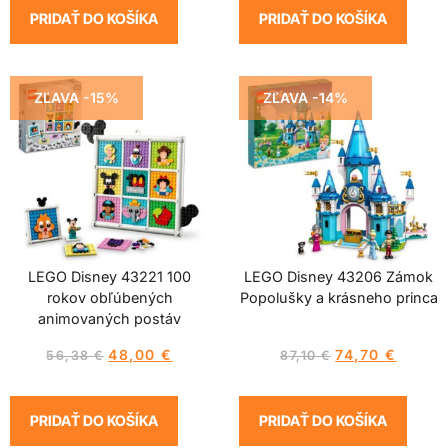
PRIDAŤ DO KOŠÍKA
PRIDAŤ DO KOŠÍKA
ZĽAVA -15%
ZĽAVA -14%
LEGO Disney 43221 100
LEGO Disney 43206 Zámok
rokov obľúbených
Popolušky a krásneho princa
animovaných postáv
48,00
€
74,70
€
56,38
€
87,10
€
PRIDAŤ DO KOŠÍKA
PRIDAŤ DO KOŠÍKA