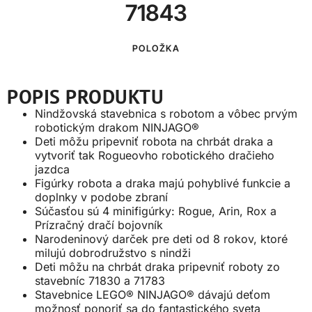
71843
POLOŽKA
POPIS PRODUKTU
Nindžovská stavebnica s robotom a vôbec prvým
robotickým drakom NINJAGO®
Deti môžu pripevniť robota na chrbát draka a
vytvoriť tak Rogueovho robotického dračieho
jazdca
Figúrky robota a draka majú pohyblivé funkcie a
doplnky v podobe zbraní
Súčasťou sú 4 minifigúrky: Rogue, Arin, Rox a
Prízračný dračí bojovník
Narodeninový darček pre deti od 8 rokov, ktoré
milujú dobrodružstvo s nindži
Deti môžu na chrbát draka pripevniť roboty zo
stavebníc 71830 a 71783
Stavebnice LEGO® NINJAGO® dávajú deťom
možnosť ponoriť sa do fantastického sveta