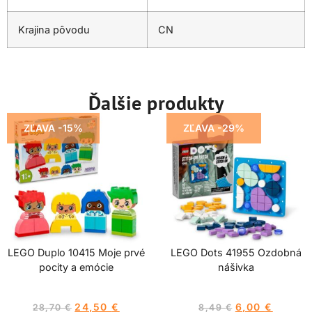
Krajina pôvodu
CN
Ďalšie produkty
ZĽAVA -15%
ZĽAVA -29%
LEGO Duplo 10415 Moje prvé
LEGO Dots 41955 Ozdobná
pocity a emócie
nášivka
24,50
€
6,00
€
28,70
€
8,49
€