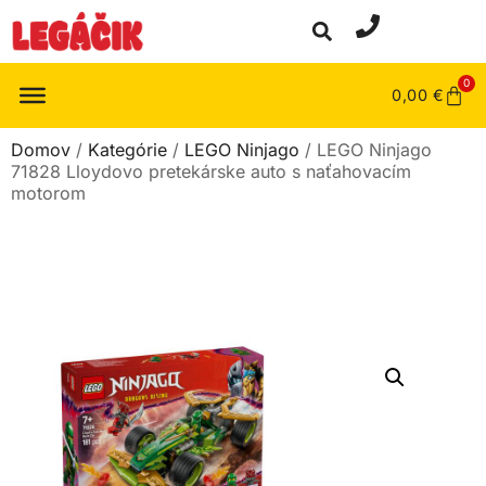
0
0,00
€
Domov
/
Kategórie
/
LEGO Ninjago
/ LEGO Ninjago
71828 Lloydovo pretekárske auto s naťahovacím
motorom