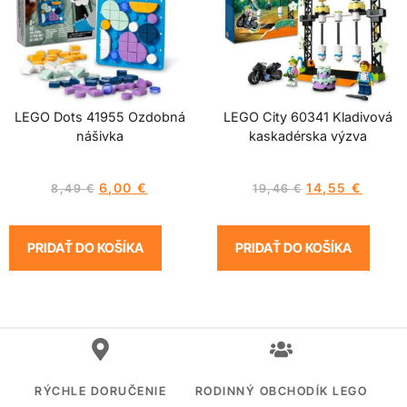
LEGO Dots 41955 Ozdobná
LEGO City 60341 Kladivová
nášivka
kaskadérska výzva
6,00
€
14,55
€
8,49
€
19,46
€
PRIDAŤ DO KOŠÍKA
PRIDAŤ DO KOŠÍKA
RÝCHLE DORUČENIE
RODINNÝ OBCHODÍK LEGO