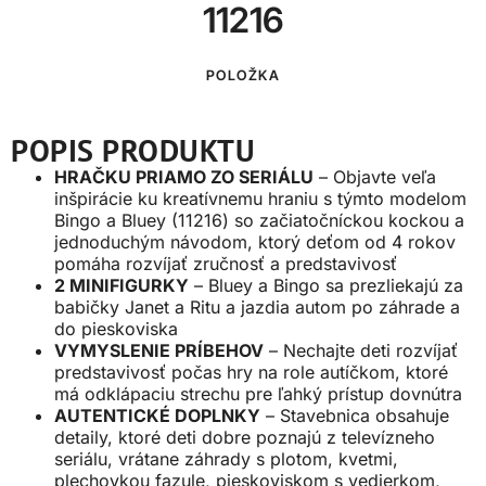
11216
POLOŽKA
POPIS PRODUKTU
HRAČKU PRIAMO ZO SERIÁLU
– Objavte veľa
inšpirácie ku kreatívnemu hraniu s týmto modelom
Bingo a Bluey (11216) so začiatočníckou kockou a
jednoduchým návodom, ktorý deťom od 4 rokov
pomáha rozvíjať zručnosť a predstavivosť
2 MINIFIGURKY
– Bluey a Bingo sa prezliekajú za
babičky Janet a Ritu a jazdia autom po záhrade a
do pieskoviska
VYMYSLENIE PRÍBEHOV
– Nechajte deti rozvíjať
predstavivosť počas hry na role autíčkom, ktoré
má odklápaciu strechu pre ľahký prístup dovnútra
AUTENTICKÉ DOPLNKY
– Stavebnica obsahuje
detaily, ktoré deti dobre poznajú z televízneho
seriálu, vrátane záhrady s plotom, kvetmi,
plechovkou fazule, pieskoviskom s vedierkom,