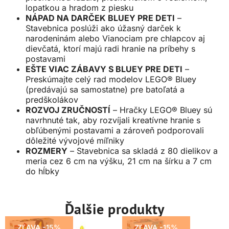
lopatkou a hradom z piesku
NÁPAD NA DARČEK BLUEY PRE DETI
–
Stavebnica poslúži ako úžasný darček k
narodeninám alebo Vianociam pre chlapcov aj
dievčatá, ktorí majú radi hranie na príbehy s
postavami
EŠTE VIAC ZÁBAVY S BLUEY PRE DETI
–
Preskúmajte celý rad modelov LEGO® Bluey
(predávajú sa samostatne) pre batoľatá a
predškolákov
ROZVOJ ZRUČNOSTÍ
– Hračky LEGO® Bluey sú
navrhnuté tak, aby rozvíjali kreatívne hranie s
obľúbenými postavami a zároveň podporovali
dôležité vývojové míľniky
ROZMERY
– Stavebnica sa skladá z 80 dielikov a
meria cez 6 cm na výšku, 21 cm na šírku a 7 cm
do hĺbky
Ďalšie produkty
ZĽAVA -15%
ZĽAVA -15%