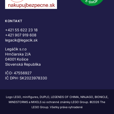
KONTAKT
+421 55 622 23 18
+421 907 919 608
legacik@legacik.sk
Legáčik s.r.o
Hrnčiarska 2/A
04001 Košice
Slovenská Republika
IČO: 47556927
IČ DPH: SK2023978330
Logo LEGO, minifigures, DUPLO, LEGENDS OF CHIMA, NINJAGO, BIONICLE,
MINDSTORMS a MIXELS sú ochranné známky LEGO Group. ©2026 The
LEGO Group. Všetky práva vyhradené