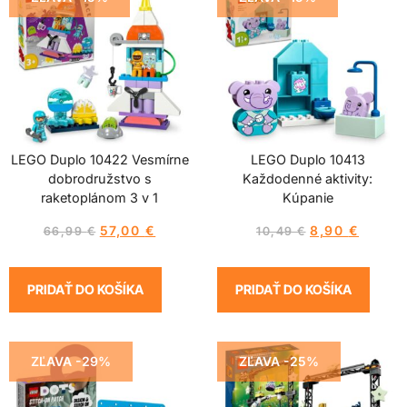
LEGO Duplo 10422 Vesmírne
LEGO Duplo 10413
dobrodružstvo s
Každodenné aktivity:
raketoplánom 3 v 1
Kúpanie
57,00
€
8,90
€
66,99
€
10,49
€
PRIDAŤ DO KOŠÍKA
PRIDAŤ DO KOŠÍKA
ZĽAVA -29%
ZĽAVA -25%