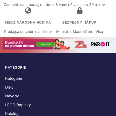
Zastavte sa u nás aj osobne
S vami už viac ako 20 rokov
MEDZINÁRODNÁ RODINA
BEZPEČNÝ NÁKUP
Predajca stavebníc a dielov
Maestro, MasterCard, Visa
KATEGÓRIE
Kategórie
Diely
Návody
LEGO Doplnky
Katalóg