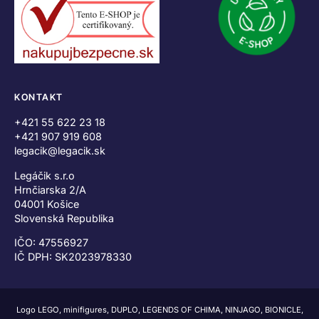
KONTAKT
+421 55 622 23 18
+421 907 919 608
legacik@legacik.sk
Legáčik s.r.o
Hrnčiarska 2/A
04001 Košice
Slovenská Republika
IČO: 47556927
IČ DPH: SK2023978330
Logo LEGO, minifigures, DUPLO, LEGENDS OF CHIMA, NINJAGO, BIONICLE,