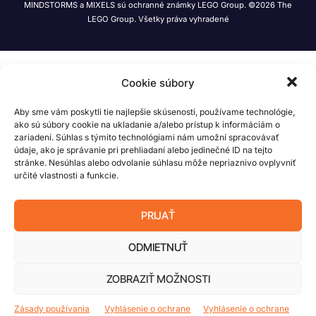
MINDSTORMS a MIXELS sú ochranné známky LEGO Group. ©2026 The
LEGO Group. Všetky práva vyhradené
Cookie súbory
Aby sme vám poskytli tie najlepšie skúsenosti, používame technológie,
ako sú súbory cookie na ukladanie a/alebo prístup k informáciám o
zariadení. Súhlas s týmito technológiami nám umožní spracovávať
údaje, ako je správanie pri prehliadaní alebo jedinečné ID na tejto
stránke. Nesúhlas alebo odvolanie súhlasu môže nepriaznivo ovplyvniť
určité vlastnosti a funkcie.
PRIJAŤ
ODMIETNUŤ
ZOBRAZIŤ MOŽNOSTI
Zásady používania
Vyhlásenie o ochrane
Vyhlásenie o ochrane