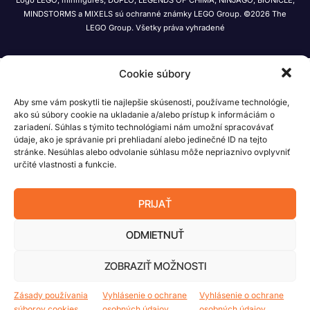
MINDSTORMS a MIXELS sú ochranné známky LEGO Group. ©2026 The
LEGO Group. Všetky práva vyhradené
Cookie súbory
Aby sme vám poskytli tie najlepšie skúsenosti, používame technológie,
ako sú súbory cookie na ukladanie a/alebo prístup k informáciám o
zariadení. Súhlas s týmito technológiami nám umožní spracovávať
údaje, ako je správanie pri prehliadaní alebo jedinečné ID na tejto
stránke. Nesúhlas alebo odvolanie súhlasu môže nepriaznivo ovplyvniť
určité vlastnosti a funkcie.
PRIJAŤ
ODMIETNUŤ
ZOBRAZIŤ MOŽNOSTI
Zásady používania
Vyhlásenie o ochrane
Vyhlásenie o ochrane
súborov cookies
osobných údajov
osobných údajov