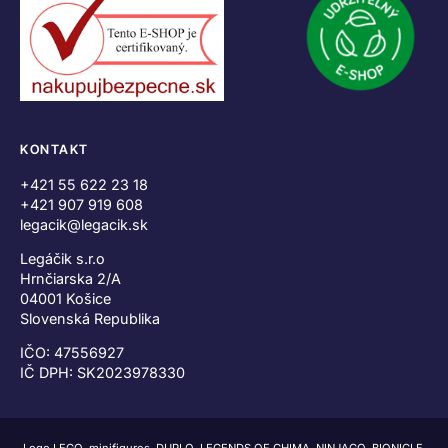
KONTAKT
+421 55 622 23 18
+421 907 919 608
legacik@legacik.sk
Legáčik s.r.o
Hrnčiarska 2/A
04001 Košice
Slovenská Republika
IČO: 47556927
IČ DPH: SK2023978330
Logo LEGO, minifigures, DUPLO, LEGENDS OF CHIMA, NINJAGO, BIONICLE,