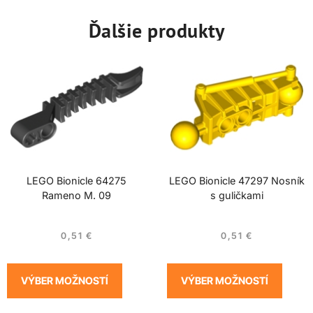
Ďalšie produkty
LEGO Bionicle 64275
LEGO Bionicle 47297 Nosník
Rameno M. 09
s guličkami
0,51
€
0,51
€
VÝBER MOŽNOSTÍ
VÝBER MOŽNOSTÍ