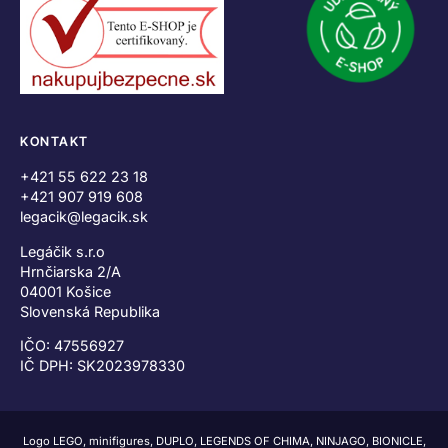
KONTAKT
+421 55 622 23 18
+421 907 919 608
legacik@legacik.sk
Legáčik s.r.o
Hrnčiarska 2/A
04001 Košice
Slovenská Republika
IČO: 47556927
IČ DPH: SK2023978330
Logo LEGO, minifigures, DUPLO, LEGENDS OF CHIMA, NINJAGO, BIONICLE,