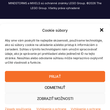
MINDSTORMS a MIXELS sú ochranné známky LEGO Group. ©2026 The
LEGO Group. Všetky práva vyhradené
Cookie súbory
Aby sme vám poskytli tie najlepšie skúsenosti, používame technológie,
ako sú súbory cookie na ukladanie a/alebo prístup k informáciám o
zariadení. Súhlas s týmito technológiami nám umožní spracovávať
údaje, ako je správanie pri prehliadaní alebo jedinečné ID na tejto
stránke. Nesúhlas alebo odvolanie súhlasu môže nepriaznivo ovplyvniť
určité vlastnosti a funkcie.
PRIJAŤ
ODMIETNUŤ
ZOBRAZIŤ MOŽNOSTI
Zásady používania
Vyhlásenie o ochrane
Vyhlásenie o ochrane