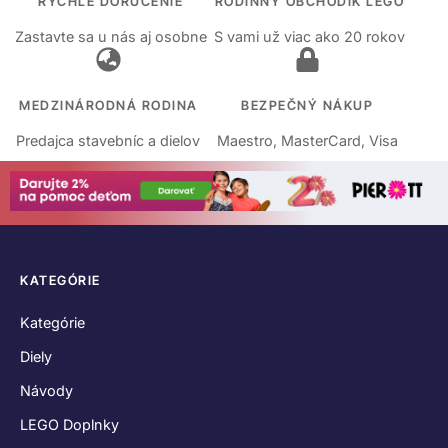
RÝCHLE DORUČENIE
RODINNÝ OBCHODÍK LEGO
Zastavte sa u nás aj osobne
S vami už viac ako 20 rokov
MEDZINÁRODNÁ RODINA
BEZPEČNÝ NÁKUP
Predajca stavebníc a dielov
Maestro, MasterCard, Visa
KATEGÓRIE
Kategórie
Diely
Návody
LEGO Doplnky