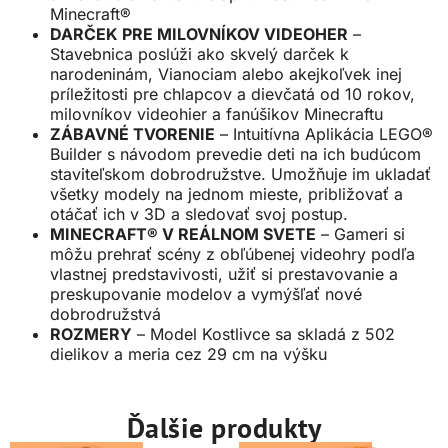
Minecraft®
DARČEK PRE MILOVNÍKOV VIDEOHER
–
Stavebnica poslúži ako skvelý darček k
narodeninám, Vianociam alebo akejkoľvek inej
príležitosti pre chlapcov a dievčatá od 10 rokov,
milovníkov videohier a fanúšikov Minecraftu
ZÁBAVNÉ TVORENIE
– Intuitívna Aplikácia LEGO®
Builder s návodom prevedie deti na ich budúcom
staviteľskom dobrodružstve. Umožňuje im ukladať
všetky modely na jednom mieste, približovať a
otáčať ich v 3D a sledovať svoj postup.
MINECRAFT® V REÁLNOM SVETE
– Gameri si
môžu prehrať scény z obľúbenej videohry podľa
vlastnej predstavivosti, užiť si prestavovanie a
preskupovanie modelov a vymýšľať nové
dobrodružstvá
ROZMERY
– Model Kostlivce sa skladá z 502
dielikov a meria cez 29 cm na výšku
Ďalšie produkty