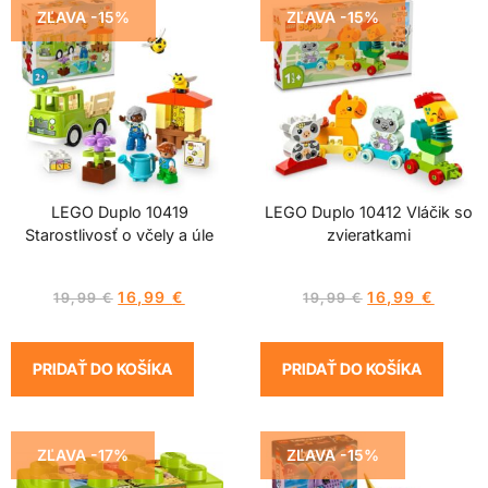
ZĽAVA -15%
ZĽAVA -15%
LEGO Duplo 10419
LEGO Duplo 10412 Vláčik so
Starostlivosť o včely a úle
zvieratkami
16,99
€
16,99
€
19,99
€
19,99
€
PRIDAŤ DO KOŠÍKA
PRIDAŤ DO KOŠÍKA
ZĽAVA -17%
ZĽAVA -15%