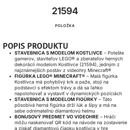
21594
POLOŽKA
POPIS PRODUKTU
STAVEBNICA S MODELOM KOSTLIVCE
– Potešte
gamerov, staviteľov LEGO® a zberateľov herných
dekorácií modelom Kostlivce (21594), jedným z
najznámejších postáv z videohry Minecraft®
FIGÚRKA LEGO® MINECRAFT®
– Malá figúrka
Kostlivca má pohyblivý krk a paže, stojí na
podstavci s efektom trávy a dá sa ľahko
napolohovať a vystaviť v dynamických pozíciách
STAVEBNICA S MODELOM FIGÚRKY
– Táto
pôsobivá herná figúrka drží lúk a šípy a má na
sebe odnímateľnú diamantovú helmu
BONUSOVÝ PREDMET VO VIDEOHRE
– Hráči
môžu naskenovať QR kód na návode na zostavenie
a získať diamantovú čiapku kostlivca v hre