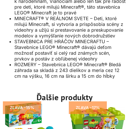
k narodeninám, Vianociam alebo len tak pre radosť
pre deti, ktoré milujú Minecraft®, táto stavebnica
LEGO® Minecraft je to pravé
MINECRAFT® V REÁLNOM SVETE – Deti, ktoré
milujú Minecraft, si vytvoria a prispôsobia scény z
videohry a užijú si prestavovanie a preskupovanie
modelov a vymýšľanie nových dobrodružstiev
STAVEBNICA PRE HRÁČOV MINECRAFTU –
Stavebnice LEGO® Minecraft® dávajú deťom
možnosť postaviť si celý rad známych scén,
prvkov a postáv z obľúbenej videohry
ROZMERY – Stavebnica LEGO® Minecraft® Bledá
záhrada sa skladá z 243 dielikov a meria cez 12
cm na výšku, 16 cm na šírku a 15 cm do hĺbky
Ďalšie produkty
ZĽAVA -15%
ZĽAVA -17%