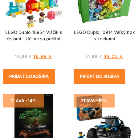
LEGO Duplo 10954 Vláčik s
LEGO Duplo 10914 Veľký box
číslami – Učíme sa počítať
s kockami
16,99
€
43,25
€
19,99
€
51,99
€
PRIDAŤ DO KOŠÍKA
PRIDAŤ DO KOŠÍKA
ZĽAVA -14%
ZĽAVA -15%