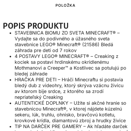
POLOŽKA
POPIS PRODUKTU
STAVEBNICA BIOMU ZO SVETA MINECRAFT® –
Vydajte sa do podivného a úžasného sveta
stavebnice LEGO® Minecraft® (21586) Bledá
záhrada pre deti od 7 rokov
4 POSTAVY LEGO® MINECRAFT® – Creaking z
kociek sa postaví hrdinskému okrídlenému
Mothmanovi a Creeper™ a Kostlivec sa potulujú po
bledej záhrade
HRAČKA PRE DETI – Hráči Minecraftu si postavia
bledý dub z videohry, ktorý skrýva vzácnu živicu
av ktorom bije srdce, z ktorého sa zrodí
nepriateľský Creaking
AUTENTICKÉ DOPLNKY – Užite si akčné hranie so
stavebnicou Minecraft®, v ktorej nájdete kúzelnú
sekeru, lúk, truhlu, ohnisko, bravčovú kotletu,
krovkové krídla, diamantovú zbroj a hrudky živice
TIP NA DARČEK PRE GAMERY – Ak hľadáte darček