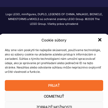
Logo LEGO, minifigures, DUPLO, LEGENDS OF CHIMA, NINJAGO, BIONICLE,
MINDSTORMS a MIXELS sú ochranné známky LEGO Group. ©2026 The
LEGO Group. Všetky práva vyhradené
Cookie súbory
Aby sme vám poskytli tie najlepšie skúsenosti, používame technológie,
ako sú súbory cookie na ukladanie a/alebo prístup k informáciám o
zariadení. Súhlas s týmito technológiami nám umožní spracovávať
údaje, ako je správanie pri prehliadaní alebo jedinečné ID na tejto
stránke. Nesúhlas alebo odvolanie súhlasu môže nepriaznivo ovplyvniť
určité vlastnosti a funkcie.
PRIJAŤ
ODMIETNUŤ
ZOBRAZIŤ MOŽNOSTI