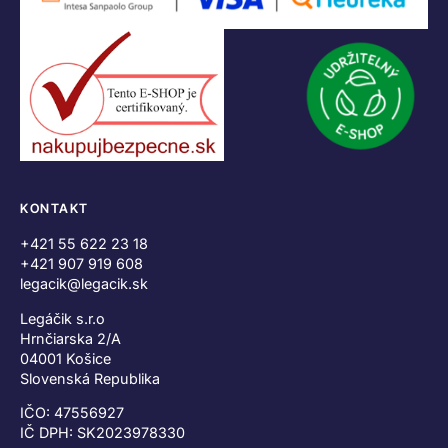
KONTAKT
+421 55 622 23 18
+421 907 919 608
legacik@legacik.sk
Legáčik s.r.o
Hrnčiarska 2/A
04001 Košice
Slovenská Republika
IČO: 47556927
IČ DPH: SK2023978330