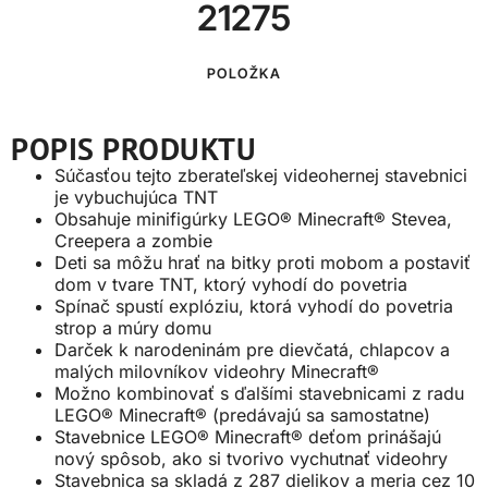
21275
POLOŽKA
POPIS PRODUKTU
Súčasťou tejto zberateľskej videohernej stavebnici
je vybuchujúca TNT
Obsahuje minifigúrky LEGO® Minecraft® Stevea,
Creepera a zombie
Deti sa môžu hrať na bitky proti mobom a postaviť
dom v tvare TNT, ktorý vyhodí do povetria
Spínač spustí explóziu, ktorá vyhodí do povetria
strop a múry domu
Darček k narodeninám pre dievčatá, chlapcov a
malých milovníkov videohry Minecraft®
Možno kombinovať s ďalšími stavebnicami z radu
LEGO® Minecraft® (predávajú sa samostatne)
Stavebnice LEGO® Minecraft® deťom prinášajú
nový spôsob, ako si tvorivo vychutnať videohry
Stavebnica sa skladá z 287 dielikov a meria cez 10