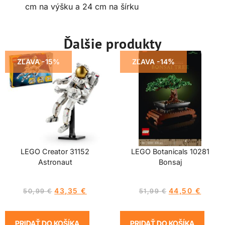
cm na výšku a 24 cm na šírku
Ďalšie produkty
ZĽAVA -15%
ZĽAVA -14%
LEGO Creator 31152
LEGO Botanicals 10281
Astronaut
Bonsaj
43,35
€
44,50
€
50,99
€
51,99
€
PRIDAŤ DO KOŠÍKA
PRIDAŤ DO KOŠÍKA