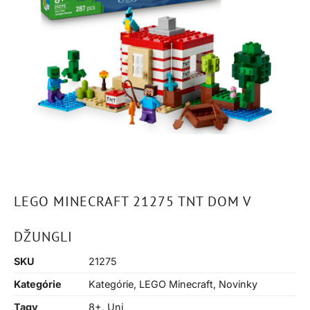
LEGO MINECRAFT 21275 TNT DOM V
DŽUNGLI
SKU
21275
Kategórie
Kategórie
,
LEGO Minecraft
,
Novinky
Tagy
8+
,
Uni