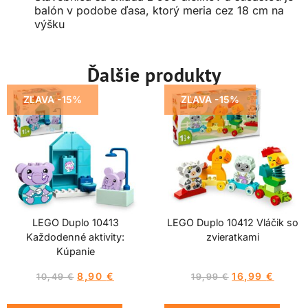
balón v podobe ďasa, ktorý meria cez 18 cm na
výšku
Ďalšie produkty
ZĽAVA -15%
ZĽAVA -15%
LEGO Duplo 10413
LEGO Duplo 10412 Vláčik so
Každodenné aktivity:
zvieratkami
Kúpanie
8,90
€
16,99
€
10,49
€
19,99
€