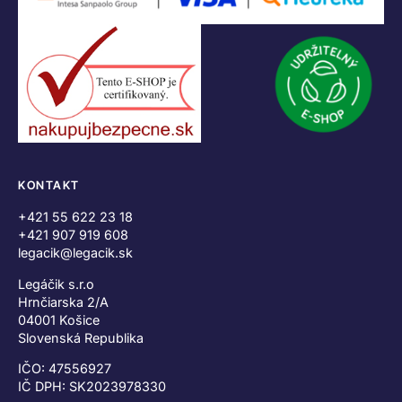
KONTAKT
+421 55 622 23 18
+421 907 919 608
legacik@legacik.sk
Legáčik s.r.o
Hrnčiarska 2/A
04001 Košice
Slovenská Republika
IČO: 47556927
IČ DPH: SK2023978330