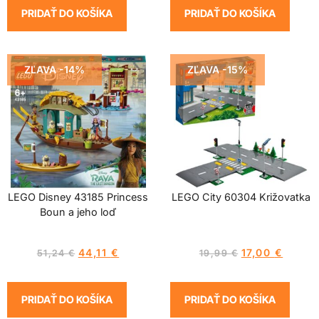
PRIDAŤ DO KOŠÍKA
PRIDAŤ DO KOŠÍKA
ZĽAVA -14%
ZĽAVA -15%
LEGO Disney 43185 Princess
LEGO City 60304 Križovatka
Boun a jeho loď
44,11
€
17,00
€
51,24
€
19,99
€
PRIDAŤ DO KOŠÍKA
PRIDAŤ DO KOŠÍKA