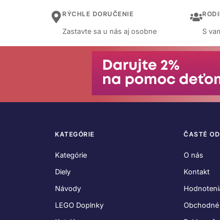
RÝCHLE DORUČENIE
ROD
Zastavte sa u nás aj osobne
S vam
KATEGÓRIE
ČASTÉ O
Kategórie
O nás
Diely
Kontakt
Návody
Hodnoteni
LEGO Doplnky
Obchodné