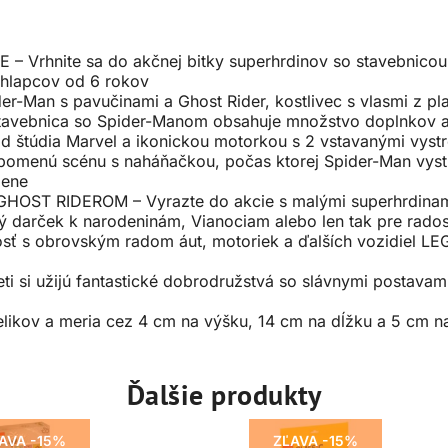
rhnite sa do akčnej bitky superhrdinov so stavebnicou 
chlapcov od 6 rokov
Man s pavučinami a Ghost Rider, kostlivec s vlasmi z plam
ebnica so Spider-Manom obsahuje množstvo doplnkov a p
d štúdia Marvel a ikonickou motorkou s 2 vstavanými vyst
omenú scénu s naháňačkou, počas ktorej Spider-Man vystre
mene
ST RIDEROM – Vyrazte do akcie s malými superhrdinami 
lý darček k narodeninám, Vianociam alebo len tak pre rado
ť s obrovským radom áut, motoriek a ďalších vozidiel LEG
si užijú fantastické dobrodružstvá so slávnymi postavami
ikov a meria cez 4 cm na výšku, 14 cm na dĺžku a 5 cm na
Ďalšie produkty
AVA -15%
ZĽAVA -15%