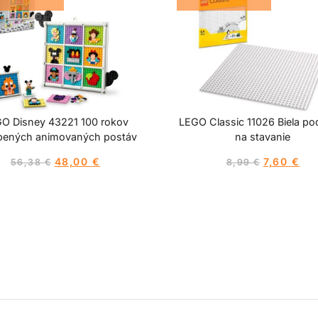
O Disney 43221 100 rokov
LEGO Classic 11026 Biela po
bených animovaných postáv
na stavanie
48,00
€
7,60
€
56,38
€
8,99
€