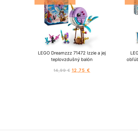
LEGO Dreamzzz 71472 Izzie a jej
LEG
teplovzdušný balón
obľú
12,75
€
14,99
€