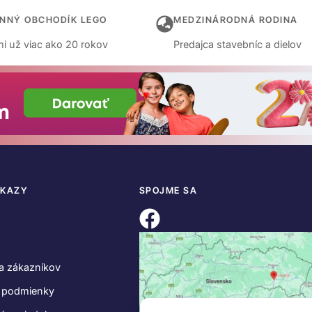
INNÝ OBCHODÍK LEGO
MEDZINÁRODNÁ RODINA
i už viac ako 20 rokov
Predajca stavebníc a dielov
DKAZY
SPOJME SA
a zákazníkov
 podmienky