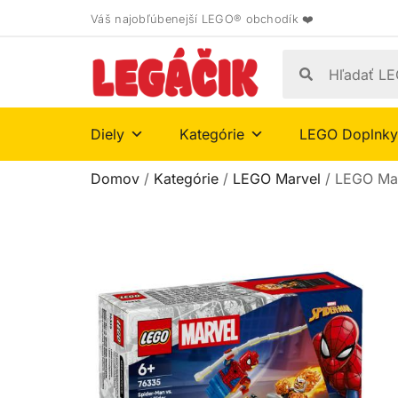
Váš najobľúbenejší LEGO® obchodík ❤️
Diely
Kategórie
LEGO Doplnky
Domov
/
Kategórie
/
LEGO Marvel
/ LEGO Mar