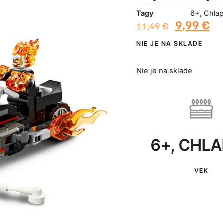
Tagy
6+
,
Chla
9,99
€
11,49
€
NIE JE NA SKLADE
Nie je na sklade
6+
,
CHLA
VEK