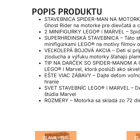
POPIS PRODUKTU
STAVEBNICA SPIDER-MAN NA MOTORKE – V
Ghost Rider na motorke pre dievčatá a 
2 MINIFIGURKY LEGO® ǀ MARVEL – Spider-
SUPERHRDINSKÁ STAVEBNICA – Táto stav
minifigúrkami LEGO® na motívy filmov o
VEĽKOLEPÁ BOJOVÁ AKCIA – Deti si prip
zloducha a výfuku motorky šľahajú pla
TIP NA DARČEK SO SPIDER-MANOM A GHO
LEGO® ǀ Marvel, ktorá poslúži ako skve
EŠTE VIAC ZÁBAVY – Dajte deťom voľnos
hranie
SVET STAVEBNÍC LEGO® ǀ MARVEL – Deti 
štúdia Marvel
ROZMERY – Motorka sa skladá zo 72 diel
ZĽAVA -15%
ZĽ