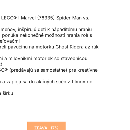
LEGO® ǀ Marvel (76335) Spider-Man vs.
eňov, inšpirujú deti k nápaditému hraniu
onúka nekonečné možnosti hrania rolí s
reľovačmi
lí pavučinu na motorku Ghost Ridera az rúk
a milovníkmi motoriek so stavebnicou
sť
O® (predávajú sa samostatne) pre kreatívne
 a zapoja sa do akčných scén z filmov od
 šírku
ZĽAVA -17%