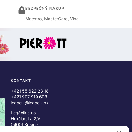
BEZPEČNÝ NÁKUP
Maestro, MasterCard, Visa
KONTAKT
+421 55 622 23 18
+421 907 919 608
legacik@legacik.sk
Legáčik s.r.o
Hrnčiarska 2/A
04001 Košice
Slovenská Republika