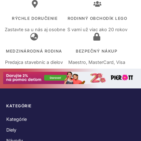
RÝCHLE DORUČENIE
RODINNÝ OBCHODÍK LEGO
Zastavte sa u nás aj osobne
S vami už viac ako 20 rokov
MEDZINÁRODNÁ RODINA
BEZPEČNÝ NÁKUP
Predajca stavebníc a dielov
Maestro, MasterCard, Visa
KATEGÓRIE
Kategórie
Diely
Návody