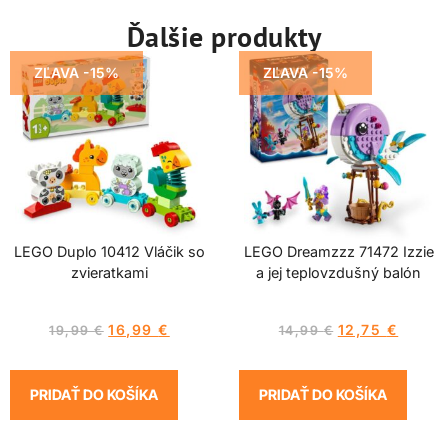
Ďalšie produkty
ZĽAVA -15%
ZĽAVA -15%
LEGO Duplo 10412 Vláčik so
LEGO Dreamzzz 71472 Izzie
zvieratkami
a jej teplovzdušný balón
16,99
€
12,75
€
19,99
€
14,99
€
PRIDAŤ DO KOŠÍKA
PRIDAŤ DO KOŠÍKA