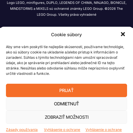
Logo LEGO, minifigures, DUPLO, LEGENDS OF CHIMA, NINJAGO, BIONICLE,
MINDSTORMS a MIXELS sú ochranné známky LEGO Group. ©2026 The
LEGO Group. Všetky práva vyhradené
Cookie súbory
Aby sme vám poskytli tie najlepšie skúsenosti, používame technológie,
ako sú súbory cookie na ukladanie a/alebo prístup k informáciám o
zariadení. Súhlas s týmito technológiami nám umožní spracovávať
údaje, ako je správanie pri prehliadaní alebo jedinečné ID na tejto
stránke. Nesúhlas alebo odvolanie súhlasu môže nepriaznivo ovplyvniť
určité vlastnosti a funkcie.
PRIJAŤ
ODMIETNUŤ
ZOBRAZIŤ MOŽNOSTI
Zásady používania
Vyhlásenie o ochrane
Vyhlásenie o ochrane