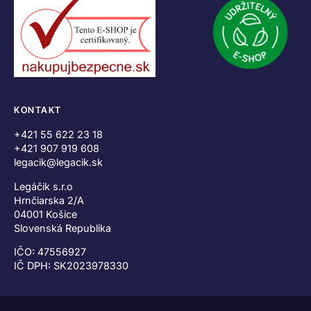
KONTAKT
+421 55 622 23 18
+421 907 919 608
legacik@legacik.sk
Legáčik s.r.o
Hrnčiarska 2/A
04001 Košice
Slovenská Republika
IČO: 47556927
IČ DPH: SK2023978330