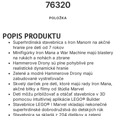
76320
POLOŽKA
POPIS PRODUKTU
Superhrdinská stavebnica s Iron Manom na akčné
hranie pre deti od 7 rokov
Minifigúrky Iron Mana a War Machine majú blastery
na rukách a nohách a zbrane
Hammerove Drony sú plne pohyblivé pre
realistické dynamické hranie
Zelené a modré Hammerove Drony majú
zabudované vystreľovače
Skvelý darček pre deti, ktoré majú rady Iron Mana,
akčné bitky a filmy od štúdia Marvel
Deti môžu približovať a otáčať stavebnice v 3D
pomocou intuitívnej aplikácie LEGO® Builder
Stavebnice LEGO® ǀ Marvel vkladajú nekonečné
superhrdinské dobrodružstvá do detských rúk
Stavebnica sa skladá z 204 dielikov a zelený