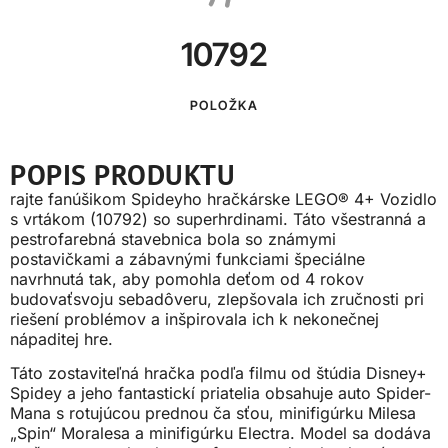
10792
POLOŽKA
POPIS PRODUKTU
rajte fanúšikom Spideyho hračkárske LEGO® 4+ Vozidlo
s vrtákom (10792) so superhrdinami. Táto všestranná a
pestrofarebná stavebnica bola so známymi
postavičkami a zábavnými funkciami špeciálne
navrhnutá tak, aby pomohla deťom od 4 rokov
budovaťsvoju sebadôveru, zlepšovala ich zručnosti pri
riešení problémov a inšpirovala ich k nekonečnej
nápaditej hre.
Táto zostaviteľná hračka podľa filmu od štúdia Disney+
Spidey a jeho fantastickí priatelia obsahuje auto Spider-
Mana s rotujúcou prednou ča sťou, minifigúrku Milesa
„Spin“ Moralesa a minifigúrku Electra. Model sa dodáva