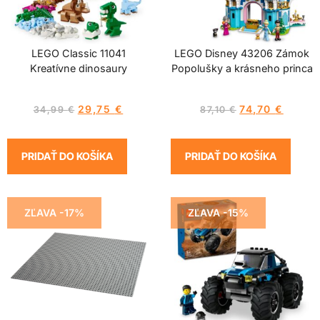
LEGO Classic 11041
LEGO Disney 43206 Zámok
Kreatívne dinosaury
Popolušky a krásneho princa
29,75
€
74,70
€
34,99
€
87,10
€
PRIDAŤ DO KOŠÍKA
PRIDAŤ DO KOŠÍKA
ZĽAVA -17%
ZĽAVA -15%