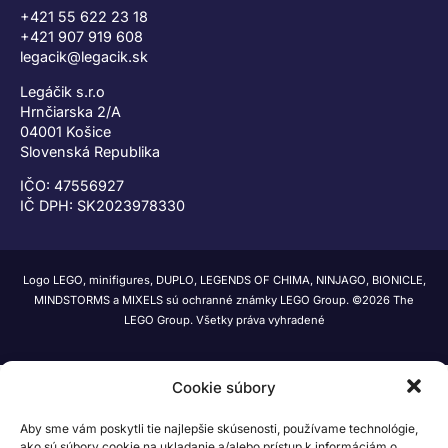
+421 55 622 23 18
+421 907 919 608
legacik@legacik.sk
Legáčik s.r.o
Hrnčiarska 2/A
04001 Košice
Slovenská Republika
IČO: 47556927
IČ DPH: SK2023978330
Logo LEGO, minifigures, DUPLO, LEGENDS OF CHIMA, NINJAGO, BIONICLE,
MINDSTORMS a MIXELS sú ochranné známky LEGO Group. ©2026 The
LEGO Group. Všetky práva vyhradené
Cookie súbory
Aby sme vám poskytli tie najlepšie skúsenosti, používame technológie,
ako sú súbory cookie na ukladanie a/alebo prístup k informáciám o