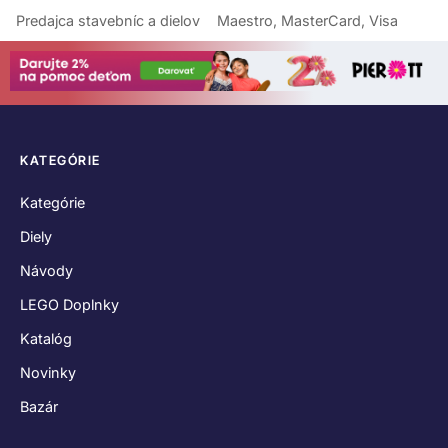
Predajca stavebníc a dielov
Maestro, MasterCard, Visa
KATEGÓRIE
Kategórie
Diely
Návody
LEGO Doplnky
Katalóg
Novinky
Bazár