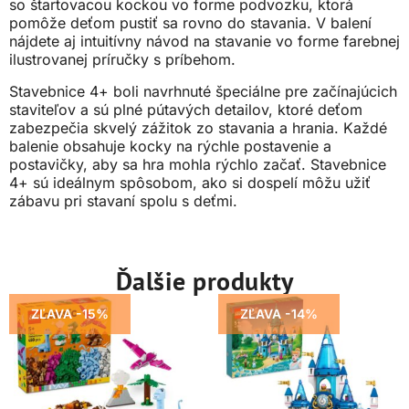
so štartovacou kockou vo forme podvozku, ktorá
pomôže deťom pustiť sa rovno do stavania. V balení
nájdete aj intuitívny návod na stavanie vo forme farebnej
ilustrovanej príručky s príbehom.
Stavebnice 4+ boli navrhnuté špeciálne pre začínajúcich
staviteľov a sú plné pútavých detailov, ktoré deťom
zabezpečia skvelý zážitok zo stavania a hrania. Každé
balenie obsahuje kocky na rýchle postavenie a
postavičky, aby sa hra mohla rýchlo začať. Stavebnice
4+ sú ideálnym spôsobom, ako si dospelí môžu užiť
zábavu pri stavaní spolu s deťmi.
Ďalšie produkty
ZĽAVA -15%
ZĽAVA -14%