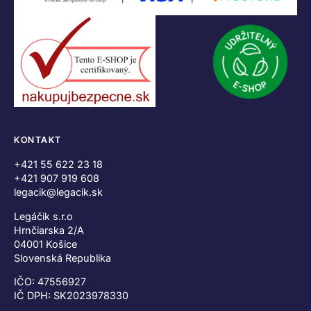
KONTAKT
+421 55 622 23 18
+421 907 919 608
legacik@legacik.sk
Legáčik s.r.o
Hrnčiarska 2/A
04001 Košice
Slovenská Republika
IČO: 47556927
IČ DPH: SK2023978330