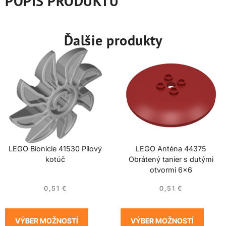
POPIS PRODUKTU
Ďalšie produkty
LEGO Bionicle 41530 Pílový
LEGO Anténa 44375
kotúč
Obrátený tanier s dutými
otvormi 6×6
0,51
€
0,51
€
VÝBER MOŽNOSTÍ
VÝBER MOŽNOSTÍ