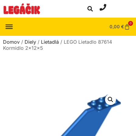
0
0,00
€
Domov
/
Diely
/
Lietadlá
/ LEGO Lietadlo 87614
Kormidlo 2x12x5