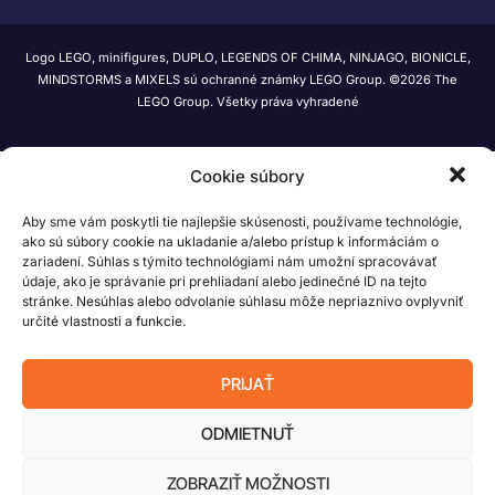
Logo LEGO, minifigures, DUPLO, LEGENDS OF CHIMA, NINJAGO, BIONICLE,
MINDSTORMS a MIXELS sú ochranné známky LEGO Group. ©2026 The
LEGO Group. Všetky práva vyhradené
Cookie súbory
Aby sme vám poskytli tie najlepšie skúsenosti, používame technológie,
ako sú súbory cookie na ukladanie a/alebo prístup k informáciám o
zariadení. Súhlas s týmito technológiami nám umožní spracovávať
údaje, ako je správanie pri prehliadaní alebo jedinečné ID na tejto
stránke. Nesúhlas alebo odvolanie súhlasu môže nepriaznivo ovplyvniť
určité vlastnosti a funkcie.
PRIJAŤ
ODMIETNUŤ
ZOBRAZIŤ MOŽNOSTI