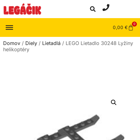
0
0,00
€
Domov
/
Diely
/
Lietadlá
/ LEGO Lietadlo 30248 Lyžiny
helikoptéry