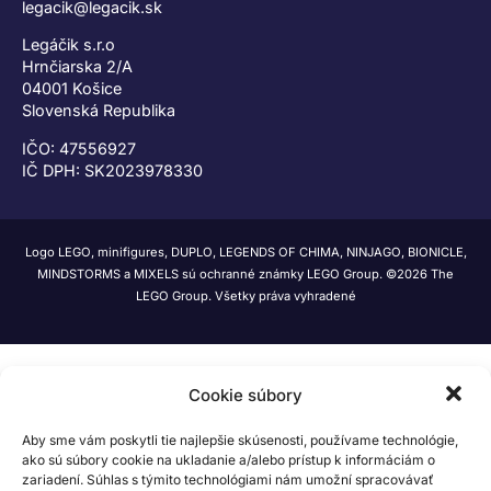
legacik@legacik.sk
Legáčik s.r.o
Hrnčiarska 2/A
04001 Košice
Slovenská Republika
IČO: 47556927
IČ DPH: SK2023978330
Logo LEGO, minifigures, DUPLO, LEGENDS OF CHIMA, NINJAGO, BIONICLE,
MINDSTORMS a MIXELS sú ochranné známky LEGO Group. ©2026 The
LEGO Group. Všetky práva vyhradené
Cookie súbory
Aby sme vám poskytli tie najlepšie skúsenosti, používame technológie,
ako sú súbory cookie na ukladanie a/alebo prístup k informáciám o
zariadení. Súhlas s týmito technológiami nám umožní spracovávať