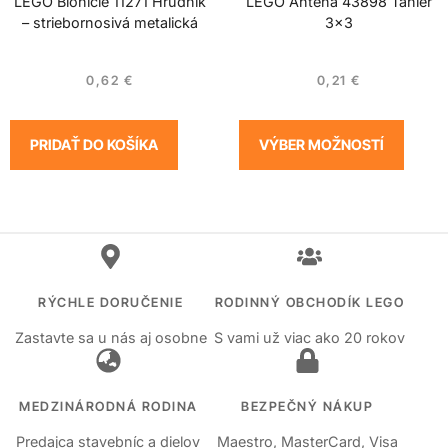
LEGO Bionicle 11271 Hrudník
LEGO Anténa 43898 Tanier
– striebornosivá metalická
3×3
0,62
€
0,21
€
PRIDAŤ DO KOŠÍKA
VÝBER MOŽNOSTÍ
RÝCHLE DORUČENIE
RODINNÝ OBCHODÍK LEGO
Zastavte sa u nás aj osobne
S vami už viac ako 20 rokov
MEDZINÁRODNÁ RODINA
BEZPEČNÝ NÁKUP
Predajca stavebníc a dielov
Maestro, MasterCard, Visa