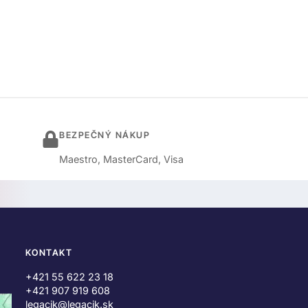
BEZPEČNÝ NÁKUP
Maestro, MasterCard, Visa
KONTAKT
+421 55 622 23 18
+421 907 919 608
legacik@legacik.sk