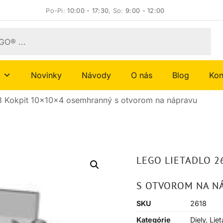
Po-Pi:
10:00 - 17:30
, So:
9:00 - 12:00
Novinky
Návody
O nás
Blog
Kon
8 Kokpit 10x10x4 osemhranný s otvorom na nápravu
LEGO LIETADLO 
S OTVOROM NA N
SKU
2618
Kategórie
Diely
,
Liet