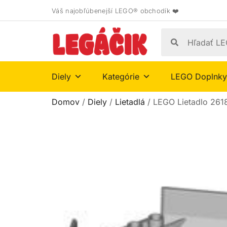
Váš najobľúbenejší LEGO® obchodík ❤️
Diely
Kategórie
LEGO Doplnky
Domov
/
Diely
/
Lietadlá
/ LEGO Lietadlo 261