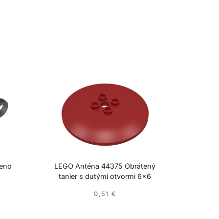
meno
LEGO Anténa 44375 Obrátený
tanier s dutými otvormi 6×6
0,51
€