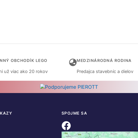
INNÝ OBCHODÍK LEGO
MEDZINÁRODNÁ RODINA
i už viac ako 20 rokov
Predajca stavebníc a dielov
DKAZY
SPOJME SA