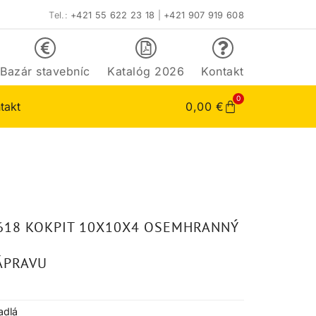
Tel.:
+421 55 622 23 18
|
+421 907 919 608
Bazár stavebníc
Katalóg 2026
Kontakt
0
takt
0,00
€
2618 KOKPIT 10X10X4 OSEMHRANNÝ
ÁPRAVU
adlá